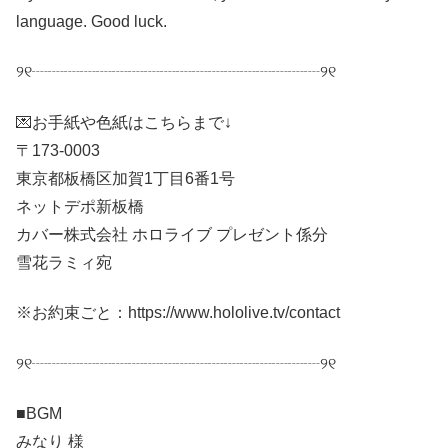
language. Good luck.
୨୧┈┈┈┈┈┈┈┈┈┈┈┈┈┈┈┈┈┈୨୧
💌お手紙や色紙はこちらまで↓
〒173-0003
東京都板橋区加賀1丁目6番1号
ネットデポ新板橋
カバー株式会社 ホロライブ プレゼント係分
雪花ラミィ宛
※お約束ごと：https://www.hololive.tv/contact
୨୧┈┈┈┈┈┈┈┈┈┈┈┈┈┈┈┈┈┈୨୧
■BGM
みなり 様