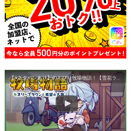
【※ネタバレあり】のんびり牧場物語！【雪花ラミィ/ホロライブ】