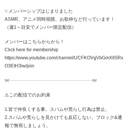
✨メンバーシップはじまりました
ASMR、アニメ同時視聴、お歌枠など行っています！
（週1～目安でメンバー限定配信）
メンバーはこちらからから！
Click here for membership
https://www.youtube.com/channel/UCFKOVgVbGmX65Rx
O3EtH3iw/join
୨୧┈┈┈┈┈┈┈┈┈┈┈┈┈┈┈┈┈┈୨୧
⚠️この配信でのお約束
1.皆で仲良くする事。スパムや荒らし行為は禁止。
2.スパムや荒らしを見かけても反応しない。ブロック&通
報で無視しましょう。