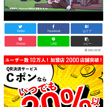
Twitter
Facebook
はてブ
Pocket
LINE
コピー
2021.03.02