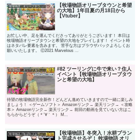
【牧場物語オリーブタウンと希望
牧場物語 オリーブタウンと希望の大地
の大地】1年目夏の月18日から
【Vtuber】
お忙しい中、足を運んでくださってありがとうございます！ 本日は
牧場物語オリーブタウンと希望の大地をプレイします！ イベント時
はネタバレ要素を含みます。 苦手な方はブラウザバックよろしくお
願いいたします。 Ⓒ2021 Marvelous ...
#82 ツーリングに牛で来い？住人
牧場物語 オリーブタウンと希望の大地
イベント【牧場物語オリーブタウ
ンと希望の大地】
待望の牧場物語完全新作！どんどん進めていきますので一緒に楽しみ
ましょう！ ＜ゲームソフト＞ Amazonリンク→ 楽天リンク→ ＜攻略
本＞ Amazonリンク→ 楽天リンク→ 前回の動画を見ていない方はこ
ちらからどうぞ（＊´∀｀＊） M...
【牧場物語】冬突入！水耕プラン
牧場物語 オリーブタウンと希望の大地
ト完成させるぞ！ 牧場物語 オリ