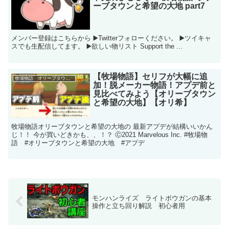
ーブタウンと希望の大地 part7
メンバー登録はこちらから ▶️Twitterフォローください。 ▶️ツイキャ
スでも生配信してます。 ▶️欲しい物リスト Support the ...
【牧場物語】セリフが大幅に追
牧場物語 オリーブタウンと希望の大地
加！脱メーカー物語！アプデ前と
見比べてみよう【オリーブタウン
と希望の大地】【オリ希】
牧場物語オリーブタウンと希望の大地の 最新アプデが結構いいかん
じ！！ 今が買いどきかも、、！？ Ⓒ2021 Marvelous Inc. #牧場物
語 #オリーブタウンと希望の大地 #アプデ
モンハンライズ ライトボウガンの基本
操作と立ち回り解説 初心者用