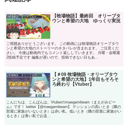
【牧場物語】最終回 オリーブタ
牧場物語 オリーブタウンと希望の大地
ウンと希望の大地 ゆっくり実況
ご視聴ありがとうございます。 この動画には牧場物語オリーブタウ
ンと希望の大地のストーリーのネタバレが含まれます。 ご注意くだ
さい。 今後は動画内でもコメント返ししていきます。 月曜・金曜週
2投稿予定です 編集が遅いので、投稿できない日もあ...
【＃09 牧場物語・オリーブタウ
牧場物語 オリーブタウンと希望の大地
ンと希望の大地】1年目もそろそ
ろ終わり【Vtuber】
こんにちは、こんばんは。Vtuberのmaegamibeam（まえがみビー
ム）です！ twitter【@maegamibeam】 テンションの高いとき（隣の
部屋に家族がいないとき）は赤い私、低いとき（隣の部屋に家族がい
るとき）は青い私でお送...