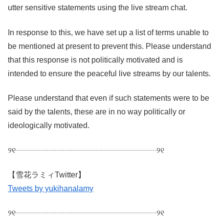
utter sensitive statements using the live stream chat.
In response to this, we have set up a list of terms unable to
be mentioned at present to prevent this. Please understand
that this response is not politically motivated and is
intended to ensure the peaceful live streams by our talents.
Please understand that even if such statements were to be
said by the talents, these are in no way politically or
ideologically motivated.
୨୧┈┈┈┈┈┈┈┈┈┈┈┈┈┈┈┈┈┈୨୧
【雪花ラミィTwitter】
Tweets by yukihanalamy
୨୧┈┈┈┈┈┈┈┈┈┈┈┈┈┈┈┈┈┈୨୧