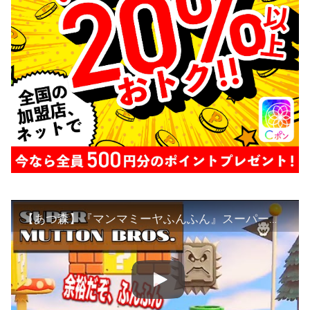
【あつ森】『マンマミーヤふんふん』スーパーマトンブラザーズを実況する【あつまれどうぶつの森】【アナウンサー】【たいきち】【ちゃちゃまる】