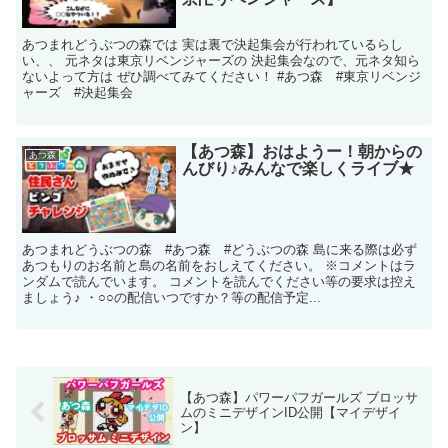
あつまれどうぶつの森では 実は裏で決起集会が行われているらし
い、、 元ネタは東京リベンジャーズの 決起集会なので、元ネタ知ら
ないよって方は ぜひ調べてみてください！ #あつ森 #東京リベンジ
ャーズ #決起集会
【あつ森】おはようー！朝からの
あつ森
んびり♪みんなで楽しくライブ★
あつまれどうぶつの森 #あつ森 #どうぶつの森 島に来る際は必ず
あつもりのお名前と島の名前をおしえてください。 ※コメントはラ
ンダムで読んでいます。 コメントを読んでください等の要求は控え
ましょう♪ ・○○の配信いつですか？等の配信予定...
【あつ森】パワーパフガールズ ブロッサ
ムのミニデザインID公開【マイデザイ
ン】