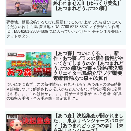
終われません!!【ゆっくり実況】
【あつまれどうぶつの森】
夢番地、動画投稿するたびに更新してるので よかったら遊びに来て
くださいね にこ島 夢番地：DA-7768-6218-3607 マイデザイン作者
ID：MA-8281-2939-4806 気に入っていただけたら チャンネル登録・
グットボタン...
【あつ森】ついにくる、、、新
あつ森
作・あつ森プラスの新作情報がや
ってきてしまうのか【あつまれど
うぶつの森/あつ森＋/攻略/実況/島
クリエイター/島紹介/アプデ/新要
素/新情報/あつ森＋/次回作
ついにあつ森プラスの新作情報が解禁される？ あつ森＋の発売時期
＆詳細について解禁される 公式からとんでもない情報が唐突に公開
される。。。これは神かよ。。。 何が一番効率がいい？色違い家具
の効率入手法・全入手経路・限定家具 こ...
【あつ森】決起集会が開かれまし
あつ森
た、、東京リベンジャーズパロデ
ィ【あつまれどうぶつの森】【東
京卍リベンジャーズ】