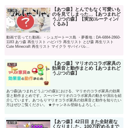
【あつ森】とんでもなく可愛いも
あつ森
のを見てしまった…【あつまれど
うぶつの森】【実況/ルーティン/
くるみ】
動画で言ってた動画↓ ・シュガートース島 ・夢番地：DA-6884-2860-
1183 あつ森 再生リスト ハピパラ 再生リスト とび森 再生リスト
Cute Minecraft 再生リスト マイクラ サバイバル...
【あつ森】マリオのコラボ家具の
あつ森
効果音と動作まとめ【あつまれど
うぶつの森】
あつ森(あつまれどうぶつの森)における、マリオのコラボ家具の効果
音と動作まとめです。スーパーマリオのコラボ家具の動きや演出を紹
介しています。あつもりマリオコラボ家具の効果音と動作を知りたい
方はぜひご覧ください。 ★チャンネル登録もよろしく...
【あつ森】42日目 また全財産な
あつ森
くなりました。100万貯めるまで