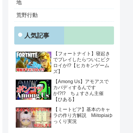
地
荒野行動
人気記事
【フォートナイト】寝起き
でプレイしたらついにビク
ロイか!?【ヒカキンゲーム
ズ】
【Among Us】アモアスで
カバディするんです
か!?!? ちょすさん主催
【ひある】
【ミートピア】基本のキャ
ラの作り方解説 Miitopiaゆ
っくり実況