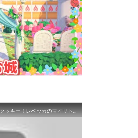
【ポケ森】ミニチュアがテーマの可愛すぎる新クッキー！レベッカのマイリトルハウスのガチャに挑戦♡【どうぶつの森ポケットキャンプ】