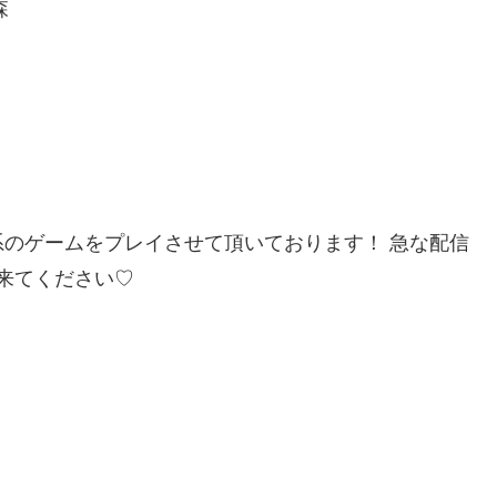
森
のゲームをプレイさせて頂いております！ 急な配信
に来てください♡
！