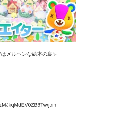
ジはメルヘンな絵本の島✨
4hzMJkqMdEV0ZB8Tw/join