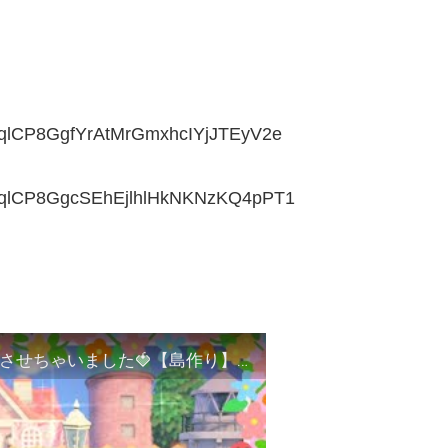
fwqlCP8GgfYrAtMrGmxhcIYjJTEyV2e
ufwqlCP8GgcSEhEjlhlHkNKNzKQ4pPT1
【あつ森】自宅をいちごケーキなお城に大変身させちゃいました🍓【島作り】【あつまれどうぶつの森】