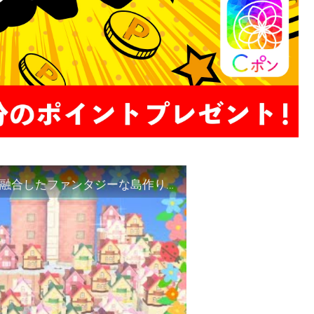
【あつ森】ミニチュアの城下町を作る！自然と融合したファンタジーな島作り♡【島クリエイト】【あつまれどうぶつの森】