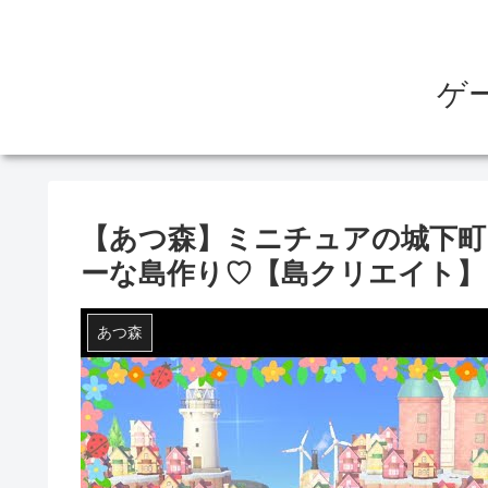
ゲ
【あつ森】ミニチュアの城下町
ーな島作り♡【島クリエイト】
あつ森