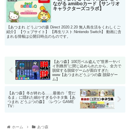
ながる amiiboカード【サンリオ
キャラクターズコラボ】
【あつまれ どうぶつの森 Direct 2020.2.20 無人島生活をくわしくご
紹介】 【ウェブサイト】 【再生リスト:Nintendo Switch】 動画に含
まれる情報は公開日時点のものです。
【あつ森】100万ベル盗んで”世界一ヤバ
イ刑務所”に閉じ込められたから、全力で
脱獄する脱獄ゲームが面白すぎた
www【あつまれどうぶつの森:脱獄ゲー
ム】
【あつ森】冬が終わる……最後の「雪だ
るま」に隠れた細かすぎる小ネタ集【あ
つまれ どうぶつの森】〈レウン GAME
TV〉
ホーム
あつ森