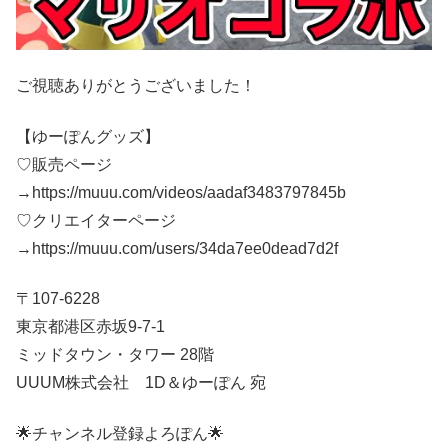
ご視聴ありがとうございました！
【ゆーぽんグッズ】
♡販売ページ
→https://muuu.com/videos/aadaf3483797845b
♡クリエイターページ
→https://muuu.com/users/34da7ee0dead7d2f
〒107-6228
東京都港区赤坂9-7-1
ミッドタウン・タワー 28階
UUUM株式会社 1D＆ゆーぽん 宛
🌟チャンネル登録よろぽん🌟