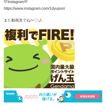
💛Instagram💛
https://www.instagram.com/1dyupon/
また動画見てね〜♡🌙.