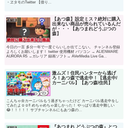
・ヱタモのTwitter 【借り...
【あつ森】設定ミス？絶対に購入
あつ森
出来ない商品が売られているんだ
が・・・【あつまれどうぶつの
森】
今日の一言 多分一年で一度ぐらいしか出てこない。 チャンネル登録
よろしくお願いします！ twitter 使用機材 パソコン → ALIENWARE
AURORA R5 →ガレリア 録画ソフト→ AVerMedia Live Ga...
激ムズ！住民ハンターから逃げ
あつ森
ろ！あつ森で逃走中！【逃走中/
カーニバル】【あつ森/住民】
こんちゃ🌼カーニバルもう過ぎちゃったけど カーニバル逃走中をし
てみたよ☺☺‼ めちゃめちゃ楽しかった！ やっぱり逃走中難しい
😂！！！！！ サブチャンネルにもあつ森の...
『あつまれ どうぶつの森』とつ
あつ森