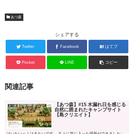
あつ森
シェアする
Twitter
Facebook
はてブ
Pocket
LINE
コピー
関連記事
【あつ森】#15 木漏れ日を感じる
あつ森
自然に囲まれたキャンプサイト
【島クリエイト】
はいちいっ！はるちいです。 久々に気に入った場所ができました♩