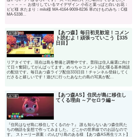
－－－－－ お借りしているマイデザイン 小石と葉っぱと白いお花：
ビビ様 水たまり：milo様 MA-4164-9009-8236 草のけものみち：C様
MA-5338...
【あつ森】毎日初見歓迎！コメン
あつ森
ト読むよ！頑張っていこう【335
日目】
リアタイです。現在は島を整備と調整中です。普段は住人厳選に向け
て日々奮闘してがんばってます。めっちゃコメント読む喋る基本雑談
の配信です。毎日あつ森ライブ配信333日目！チャンネル登録してく
ださると嬉しいです！遊びに行ったあなたの島の写真が配...
【あつ森AS】住民が島に移住し
あつ森
てくる理由 ～アセロラ編～
『住民はなぜ島に移住してくるのか？』 誰も知らないあつ森住民た
ちの物語を妄想で作ってみました。 どこかの世界線でのお話なので
す。 ストーリー原案：のんびり島のある様 【あつ森AS再生リスト】