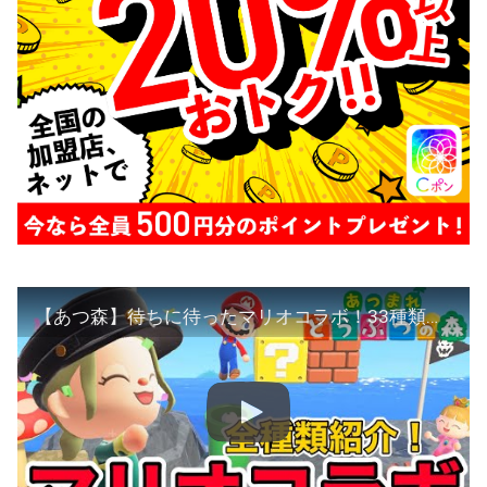
【あつ森】待ちに待ったマリオコラボ！33種類の家具を紹介！「あつまれどうぶつの森」