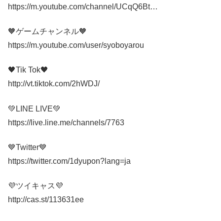
https://m.youtube.com/channel/UCqQ6Bt…
🧡ゲームチャンネル🧡
https://m.youtube.com/user/syoboyarou
🖤Tik Tok🖤
http://vt.tiktok.com/2hWDJ/
💚LINE LIVE💚
https://live.line.me/channels/7763
💙Twitter💙
https://twitter.com/1dyupon?lang=ja
💜ツイキャス💜
http://cas.st/113631ee