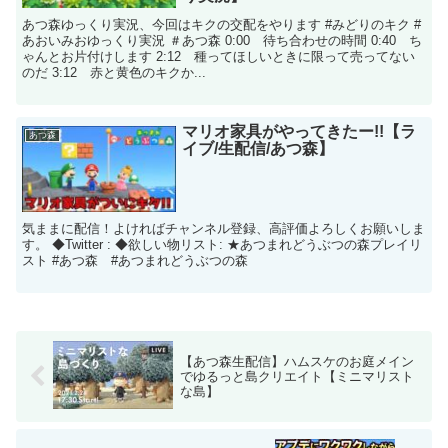
あつ森ゆっくり実況、今回はキクの交配をやります #みどりのキク #
あおいみおゆっくり実況 ＃あつ森 0:00 待ち合わせの時間 0:40 ち
ゃんとお片付けします 2:12 種ってほしいときに限って売ってない
のだ 3:12 赤と黄色のキクか...
マリオ家具がやってきたー!!【ラ
あつ森
イブ/生配信/あつ森】
気ままに配信！よければチャンネル登録、高評価よろしくお願いしま
す。 ◆Twitter : ◆欲しい物リスト: ★あつまれどうぶつの森プレイリ
スト #あつ森 #あつまれどうぶつの森
【あつ森生配信】ハムスケのお庭メイン
でゆるっと島クリエイト【ミニマリスト
な島】