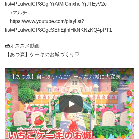
list=PLufwqlCP8GgfYrAtMrGmxhcIYjJTEyV2e
▹マルチ
https://www.youtube.com/playlist?
list=PLufwqlCP8GgcSEhEjlhlHkNKNzKQ4pPT1
🍰オススメ動画
【あつ森】ケーキのお城づくり♡
【あつ森】自宅をいちごケーキなお城に大変身させちゃいました🍓【島作り】【あつまれどうぶつの森】