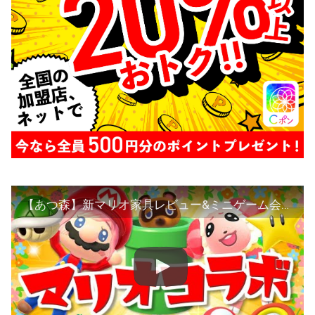
【あつ森】新マリオ家具レビュー&ミニゲーム会場を作ります！【島クリエイト】【あつまれどうぶつの森】