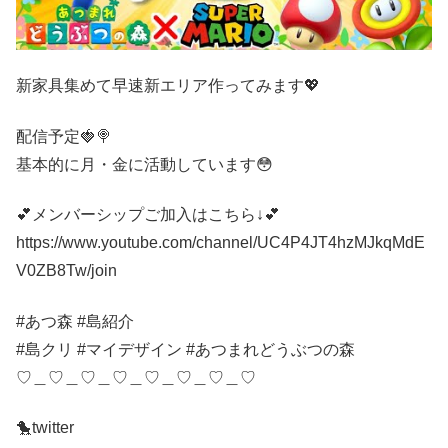
新家具集めて早速新エリア作ってみます💖
配信予定🍓🍭
基本的に月・金に活動しています😳
💕メンバーシップご加入はこちら↓💕
https://www.youtube.com/channel/UC4P4JT4hzMJkqMdE
V0ZB8Tw/join
#あつ森 #島紹介
#島クリ #マイデザイン #あつまれどうぶつの森
♡＿♡＿♡＿♡＿♡＿♡＿♡＿♡
🐤twitter