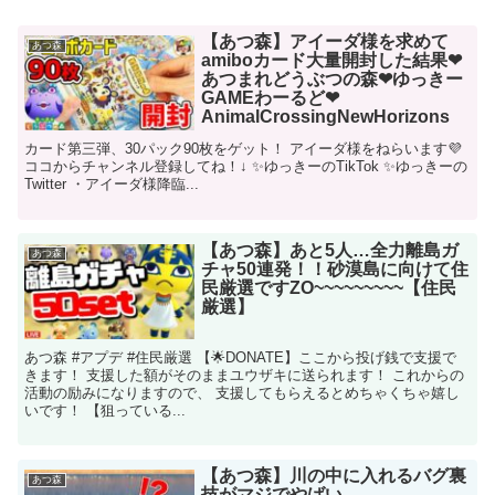
【あつ森】アイーダ様を求めて
あつ森
amiboカード大量開封した結果❤
あつまれどうぶつの森❤ゆっきー
GAMEわーるど❤
AnimalCrossingNewHorizons
カード第三弾、30パック90枚をゲット！ アイーダ様をねらいます💜
ココからチャンネル登録してね！↓ ✨ゆっきーのTikTok ✨ゆっきーの
Twitter ・アイーダ様降臨...
【あつ森】あと5人…全力離島ガ
あつ森
チャ50連発！！砂漠島に向けて住
民厳選ですZO~~~~~~~~~【住民
厳選】
あつ森 #アプデ #住民厳選 【🌟DONATE】ここから投げ銭で支援で
きます！ 支援した額がそのままユウザキに送られます！ これからの
活動の励みになりますので、 支援してもらえるとめちゃくちゃ嬉し
いです！ 【狙っている...
【あつ森】川の中に入れるバグ裏
あつ森
技がマジでやばい