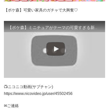
【ポケ森】可愛い家具のガチャで大興奮♡
【ポケ森】ミニチュアがテーマの可愛すぎる新クッキー！レベッカのマイリトルハウスのガチャに挑戦♡【どうぶつの森ポケットキャンプ】
📺ニコニコ動画(サブチャン)
https://www.nicovideo.jp/user/45502456
✉ご連絡