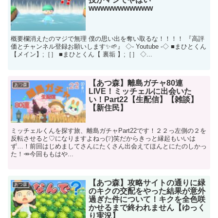
wwwwwwwwwww
概要欄消えたのマジで無理 僕の思い出を奪い取るな！！！！ 『高評
価とチャンネル登録お願いします✨🌱』 ◇- Youtube -◇ ■まひとくん
【メイン】;［］ ■まひとくん【 裏垢 】;［］ ◇...
【あつ森】離島ガチャ80連
あつ森
LIVE！ミッチェルに出会いた
い！Part22【生配信】【雑談】
【新住民】
ミッチェルくんを探す旅、離島ガチャPart22です！２２っ左側の２を
反転させると♡になりますよねっ(❔)笑だからきっと縁起もいいは
ず…！前回はじめましてさんにたくさん出会えてほんとにたのしかっ
た！🥕今回ももはや...
【あつ森】攻略サイトの通りに緑
あつ森
のキクの交配をやった結果が意外
過ぎた件について！キクを全色咲
かせるまで終われません【ゆっく
り実況】