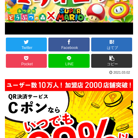
Twitter
Facebook
はてブ
Pocket
LINE
コピー
2021.03.02