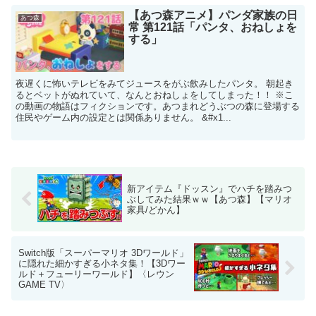
【あつ森アニメ】パンダ家族の日
あつ森
常 第121話「パンタ、おねしょを
する」
夜遅くに怖いテレビをみてジュースをがぶ飲みしたパンタ。 朝起き
るとベットがぬれていて、なんとおねしょをしてしまった！！ ※こ
の動画の物語はフィクションです。あつまれどうぶつの森に登場する
住民やゲーム内の設定とは関係ありません。 &#x1...
新アイテム『ドッスン』でハチを踏みつ
ぶしてみた結果ｗｗ【あつ森】【マリオ
家具/どかん】
Switch版「スーパーマリオ 3Dワールド」
に隠れた細かすぎる小ネタ集！【3Dワー
ルド＋フューリーワールド】〈レウン
GAME TV〉