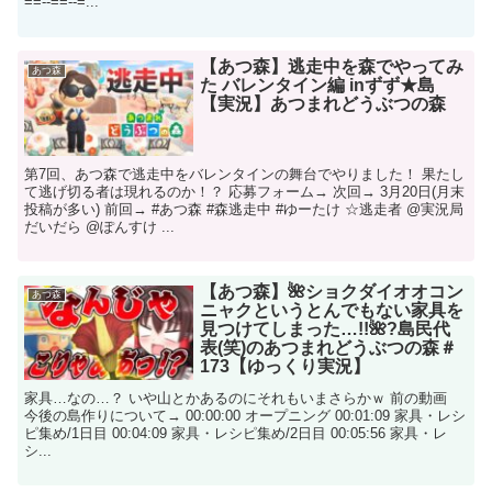
==--==--=...
【あつ森】逃走中を森でやってみ
あつ森
た バレンタイン編 inずず★島
【実況】あつまれどうぶつの森
第7回、あつ森で逃走中をバレンタインの舞台でやりました！ 果たし
て逃げ切る者は現れるのか！？ 応募フォーム→ 次回→ 3月20日(月末
投稿が多い) 前回→ #あつ森 #森逃走中 #ゆーたけ ☆逃走者 @実況局
だいだら @ぽんすけ ...
【あつ森】🌺ショクダイオオコン
あつ森
ニャクというとんでもない家具を
見つけてしまった…!!🌺?島民代
表(笑)のあつまれどうぶつの森＃
173【ゆっくり実況】
家具…なの…？ いや山とかあるのにそれもいまさらかｗ 前の動画
今後の島作りについて→ 00:00:00 オープニング 00:01:09 家具・レシ
ピ集め/1日目 00:04:09 家具・レシピ集め/2日目 00:05:56 家具・レ
シ...