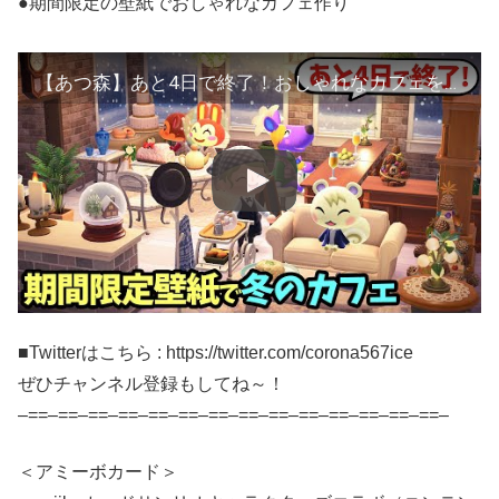
●期間限定の壁紙でおしゃれなカフェ作り
【あつ森】あと4日で終了！おしゃれなカフェをレイアウト！期間限定壁紙や冬の家具を使った白が映える可愛い部屋の作り方を紹介【あつまれどうぶつの森 攻略】
■Twitterはこちら : https://twitter.com/corona567ice
ぜひチャンネル登録もしてね～！
–==–==–==–==–==–==–==–==–==–==–==–==–==–==–
＜アミーボカード＞