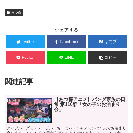
あつ森
シェアする
Twitter
Facebook
はてブ
Pocket
LINE
コピー
関連記事
【あつ森アニメ】パンダ家族の日
あつ森
常 第116話「女の子のお泊まり
会」
アップル・グミ・メープル・ちーにゃ・ジャスミンの５人でお泊まり
会をすることに！ 女の子だらけのお泊り会はどうなるの！？ （台