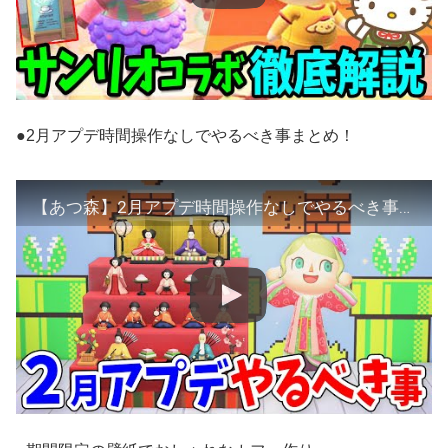
●2月アプデ時間操作なしでやるべき事まとめ！
【あつ森】2月アプデ時間操作なしでやるべき事まとめ！マリオコラボ、ひな祭り家具、はるのわかたけレシピ解禁などを紹介【あつまれどうぶつの森 アップデート攻略】