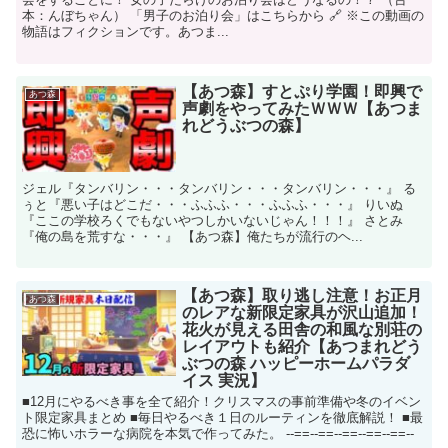
本：んぼちゃん） 「男子のお泊り会」はこちらから 🔗 ※この動画の
物語はフィクションです。あつま...
【あつ森】すとぷり学園！即興で
あつ森
声劇をやってみたＷＷＷ【あつま
れどうぶつの森】
ジェル『タンバリン・・・タンバリン・・・タンバリン・・・』 る
ぅと『悪い子はどこだ・・・ふふふ・・・ふふふ・・・』 りいぬ
『ここの学校ろくでもないやつしかいないじゃん！！！』 さとみ
『俺の島を荒すな・・・』 【あつ森】俺たちが流行のヘ...
【あつ森】取り逃し注意！お正月
あつ森
のレアな新限定家具が沢山追加！
花火が見える田舎の和風な別荘の
レイアウトも紹介【あつまれどう
ぶつの森 ハッピーホームパラダ
イス 実況】
■12月にやるべき事を全て紹介！クリスマスの事前準備や冬のイベン
ト限定家具まとめ ■毎日やるべき１日のルーティンを徹底解説！ ■最
恐に怖いホラーな病院を本気で作ってみた。 --==--==--==--==--==--