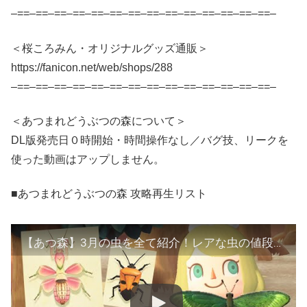
–==–==–==–==–==–==–==–==–==–==–==–==–==–==–
＜桜ころみん・オリジナルグッズ通販＞
https://fanicon.net/web/shops/288
–==–==–==–==–==–==–==–==–==–==–==–==–==–==–
＜あつまれどうぶつの森について＞
DL版発売日０時開始・時間操作なし／バグ技、リークを
使った動画はアップしません。
■あつまれどうぶつの森 攻略再生リスト
【あつ森】3月の虫を全て紹介！レアな虫の値段や捕まえ方をコンプしながら徹底解説！モルフォチョウやカラスアゲハが出ない理由も説明【あつまれどうぶつの森 攻略】