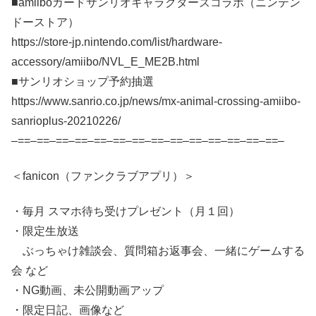
■amiiboカードサンリオキャラクターズコラボ（ニンテン
ドーストア）
https://store-jp.nintendo.com/list/hardware-
accessory/amiibo/NVL_E_ME2B.html
■サンリオショップ予約抽選
https://www.sanrio.co.jp/news/mx-animal-crossing-amiibo-
sanrioplus-20210226/
–==–==–==–==–==–==–==–==–==–==–==–==–==–==–
＜fanicon（ファンクラブアプリ）＞
・毎月 スマホ待ち受けプレゼント（月１回）
・限定生放送
ぶっちゃけ雑談会、質問箱お返事会、一緒にゲームする
会 など
・NG動画、未公開動画アップ
・限定日記、画像など