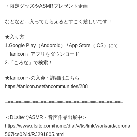
・限定グッズやASMRプレゼント企画
などなど…入ってもらえるとすごく嬉しいです！
★入り方
1.Google Play（Andoroid） / App Store（iOS）にて
「fanicon」アプリをダウンロード
2.「ころな」で検索！
★faniconへの入会・詳細はこちら
https://fanicon.net/fancommunities/288
–==–==–==–==–==–==–==–==–==–==–==–==–==–==–
＜DLsiteでASMR・音声作品出展中＞
https://www.dlsite.com/home/dlaf/=/t/s/link/work/aid/corona
567ice02/id/RJ291805.html