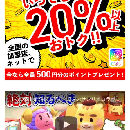
【あつ森】新住民も追加！3月のサンリオコラボのアプデ情報を全て解説！コラボ家具と洋服、住民が可愛すぎる！サンリオamiiboカードの再販情報も紹介【あつまれどうぶつの森 アップデート攻略】