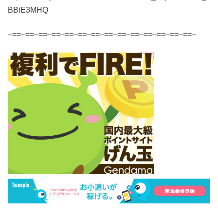
BBiE3MHQ
–==–==–==–==–==–==–==–==–==–==–==–==–==–==–