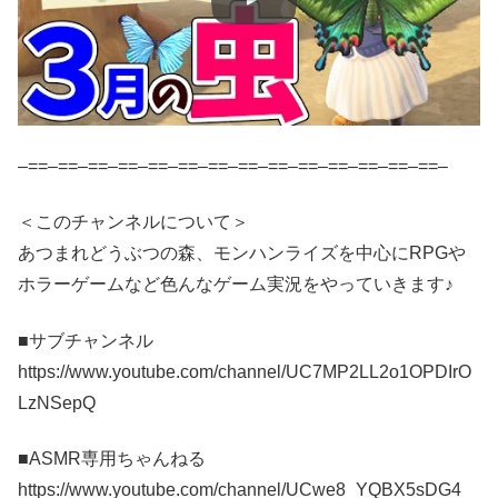
–==–==–==–==–==–==–==–==–==–==–==–==–==–==–
＜このチャンネルについて＞
あつまれどうぶつの森、モンハンライズを中心にRPGや
ホラーゲームなど色んなゲーム実況をやっていきます♪
■サブチャンネル
https://www.youtube.com/channel/UC7MP2LL2o1OPDIrO
LzNSepQ
■ASMR専用ちゃんねる
https://www.youtube.com/channel/UCwe8_YQBX5sDG4_