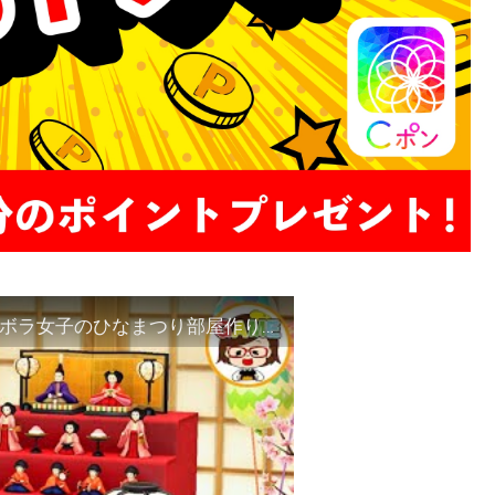
【あつ森】限定アイテムおひなさまを使ったズボラ女子のひなまつり部屋作り❤あつまれどうぶつの森❤ゆっきーGAMEわーるど❤AnimalCrossingNewHorizons