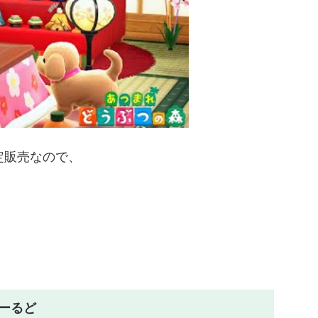
定販売なので、
✨
わーるど