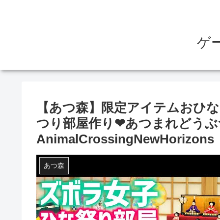
ゲ
【あつ森】限定アイテムおひ
つり部屋作り❤あつまれどうぶ
AnimalCrossingNewHorizons
あつ森