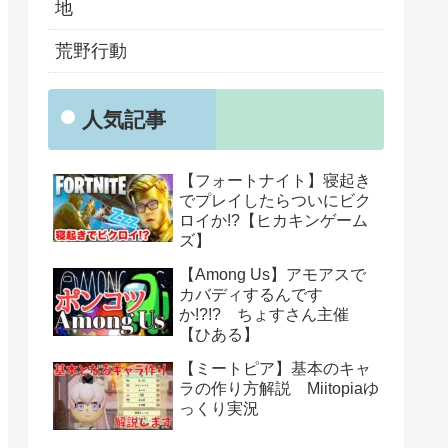
地
荒野行動
人気記事
【フォートナイト】寝起き
でプレイしたらついにビク
ロイか!?【ヒカキンゲーム
ズ】
【Among Us】アモアスで
カバディするんです
か!?!? ちょすさん主催
【ひある】
【ミートピア】基本のキャ
ラの作り方解説 Miitopiaゆ
っくり実況