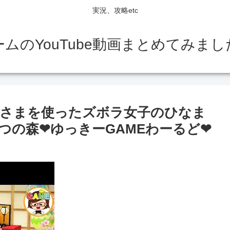
実況、攻略etc
ームのYouTube動画まとめてみまし
なさまを使ったズボラ女子のひなま
つの森❤ゆっきーGAMEわーるど❤