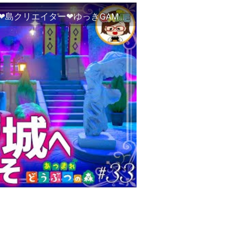
【あつ森#33】アイーダ様のお城つくってみた❤島クリエイター❤ゆっきGAMEわーるど