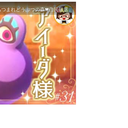
【あつ森❤#31】アイーダ様、降臨❤ハーン❤あつまれどうぶつの森❤住民厳選❤ゆっきーGAMEわーるど❤Animal Crossing