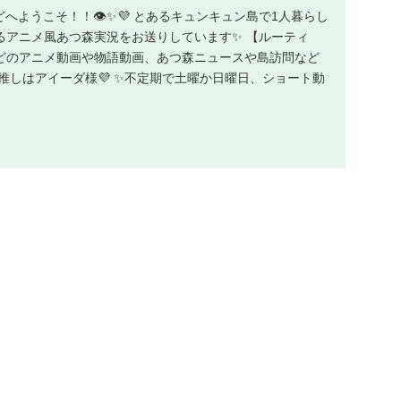
どへようこそ！！👁✨💜 とあるキュンキュン島で1人暮らし
るアニメ風あつ森実況をお送りしています✨ 【ルーティ
どのアニメ動画や物語動画、あつ森ニュースや島訪問など
推しはアイーダ様💜 ✨不定期で土曜か日曜日、ショート動