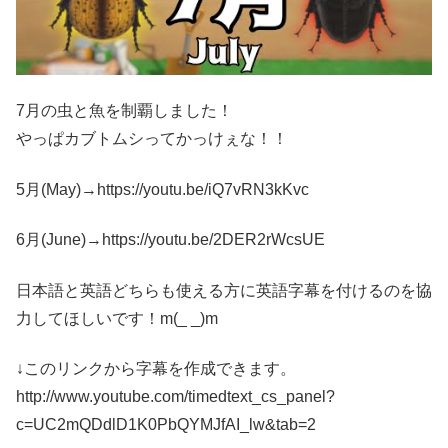
7月の虫と魚を制覇しました！
やっぱカブトムシってかっけぇな！！
5月(May)→https://youtu.be/iQ7vRN3kKvc
6月(June)→https://youtu.be/2DER2rWcsUE
日本語と英語どちらも使える方に英語字幕を付けるのを協
力してほしいです！m(_ _)m
↓このリンクから字幕を作成できます。
http://www.youtube.com/timedtext_cs_panel?
c=UC2mQDdlD1K0PbQYMJfAI_lw&tab=2