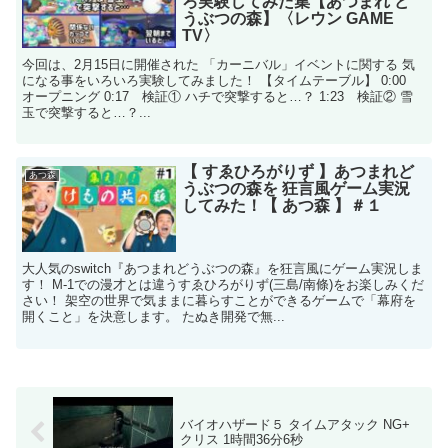
ろ実験してみた集【あつまれ ど
うぶつの森】〈レウン GAME
TV〉
今回は、2月15日に開催された 「カーニバル」イベントに関する 気
になる事をいろいろ実験してみました！ 【タイムテーブル】 0:00
オープニング 0:17 検証① ハチで突撃すると…？ 1:23 検証② 雪
玉で突撃すると…？...
【 すゑひろがりず 】あつまれど
あつ森
うぶつの森を 狂言風ゲーム実況
してみた！【 あつ森 】＃１
大人気のswitch『あつまれどうぶつの森』を狂言風にゲーム実況しま
す！ M-1での漫才とは違うすゑひろがりず(三島/南條)をお楽しみくだ
さい！ 架空の世界で気ままに暮らすことができるゲームで「幕府を
開くこと」を決意します。 たぬき開発で無...
バイオハザード５ タイムアタック NG+
クリス 1時間36分6秒