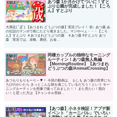
あつ森 1か月かけてついに！すと
あつ森
ぷり公園が完成しました！【ころ
ん】すとぷり
大満足( ﾟДﾟ) 【あつまれ どうぶつの森】実況プレイ！ 前↓ あつ森 あ
の伝説のマンボウ島にたどり着きました。マジやべぇ・・・【ころ
ん】すとぷり ＃あつまれどうぶつの森 ＃あつ森 #すとぷり あつ
森 実況では、攻略、裏技、お金...
同棲カップルの独特なモーニング
あつ森
ルーティン！あつ森無人島編
【MorningRoutine】【あつまれ
どうぶつの森/AnimalCrossing】
あつもりもりもーり～🌳！ 今回の動画は、 もしも あつ森の世界にち
ろぴのがいたら きっとこんな朝を過ごしているだろう！という モー
ニングルーティンを想像で撮ってみました！！ また見たい！面白
い！と思った方は 【チャンネル登録...
【あつ森】小ネタ検証！アプデ新
あつ森
イベント「カーニバル」でいろい