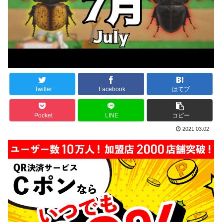
Twitter
Facebook
はてブ
Pocket
LINE
コピー
2021.03.02