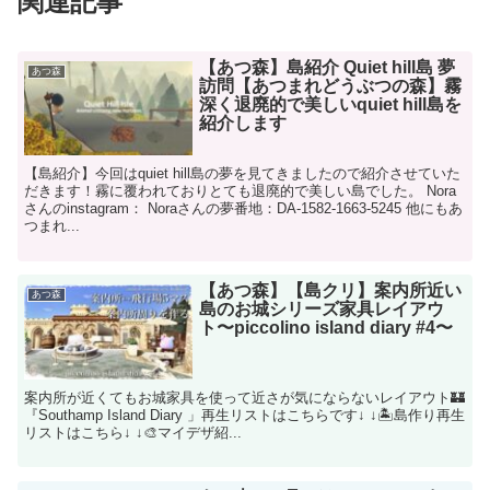
関連記事
【あつ森】島紹介 Quiet hill島 夢
あつ森
訪問【あつまれどうぶつの森】霧
深く退廃的で美しいquiet hill島を
紹介します
【島紹介】今回はquiet hill島の夢を見てきましたので紹介させていた
だきます！霧に覆われておりとても退廃的で美しい島でした。 Nora
さんのinstagram： Noraさんの夢番地：DA-1582-1663-5245 他にもあ
つまれ...
【あつ森】【島クリ】案内所近い
あつ森
島のお城シリーズ家具レイアウ
ト〜piccolino island diary #4〜
案内所が近くてもお城家具を使って近さが気にならないレイアウト🏰
『Southamp Island Diary 」再生リストはこちらです↓ ↓🏝島作り再生
リストはこちら↓ ↓🎨マイデザ紹...