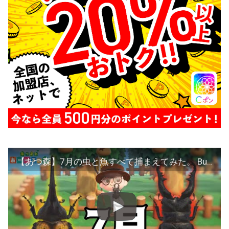
【あつ森】7月の虫と魚すべて捕まえてみた。 Bugs to Get and Fish to Get in July.【Animal Crossing: New Horizons】[Eng Sub]