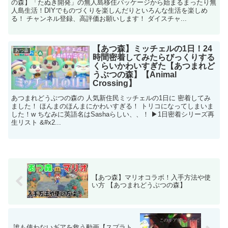
の森】「たぬき開発」の無人島移住パッケージから始まるまったり無
人島生活！DIYでものづくりを楽しんだりといろんな生活を楽しめ
る！ チャンネル登録、高評価お願いします！ ダイスチャ...
【あつ森】ミッチェルの1日！24
あつ森
時間密着してみたらびっくりする
くらいかわいすぎた【あつまれど
うぶつの森】【Animal
Crossing】
あつまれどうぶつの森の 人気新住民ミッチェルの1日に 密着してみ
ました！ ほんまのほんまにかわいすぎる！ トリコになってしまいま
した！w ちなみに英語名はSashaらしい、、！ ▶︎1日密着シリーズ再
生リスト &#x2...
【あつ森】マリオコラボ！入手方法や使
い方 【あつまれどうぶつの森】
誰も使わないギアを救う動画【スプラト