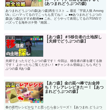
(あつまれどうぶつの森)
あつまれどうぶつの森(あつ森)再生リスト → 最近「宇宙人狼 Among
Us」にハマってるのでこっちも見てね！ → ■■あつまれどうぶつの
森(あつ森)おすすめ動画■■ これ、どうやって表現してるの?!SNSで
バズってる海外ガチ勢『南国...
【あつ森】＃5移住者の土地探し
あつ森
【夫婦でどうぶつの森】
夫婦でまったりどうぶつの森です！ 今回は、移住者の家を建てる旅
です！ よかったらご覧ください！ ■チャンネル登録はこちら #どう
ぶつの森 #あつ森
【あつ森】金の延べ棒でお金持
あつ森
ち！？レアレシピきたー！【あつ
まれどうぶつの森】
春の若竹レシピかな？と思ったら金シリーズ！【あつまれ どうぶつ