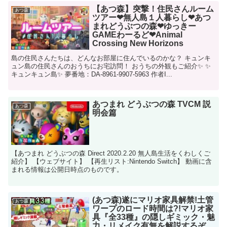
【あつ森】突撃！住民さんルーム
あつ森
ツアー❤無人島１人暮らし❤あつ
まれどうぶつの森❤ゆっきー
GAMEわーるど❤Animal
Crossing New Horizons
島の住民さんたちは、どんなお部屋に住んでいるのかな？ キュンキ
ュン島の住民さんのおうちにお宅訪問！ おうちの外観もご紹介✨ ✨
キュンキュン島✨ 夢番地：DA-8961-9907-5963 作者I...
あつまれ どうぶつの森 TVCM 説
あつ森
明会篇
【あつまれ どうぶつの森 Direct 2020.2.20 無人島生活をくわしくご
紹介】 【ウェブサイト】 【再生リスト:Nintendo Switch】 動画に含
まれる情報は公開日時点のものです。
(あつ森)遂にマリオ家具解禁!土管
あつ森
ワープのロード時間は?!マリオ家
具『全33種』の隠しギミック・魅
力・リメイク有無を解説するぞ