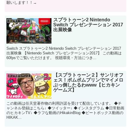
願いします！！→
スプラトゥーン2 Nintendo
スプラトゥーン２
Switch プレゼンテーション 2017
出展映像
Switch スプラトゥーン2 Nintendo Switch プレゼンテーション 2017
出展映像 【Nintendo Switch プレゼンテーション2017】 この動画は
60fpsでご覧いただけます。 視聴環境・方法につき...
【スプラトゥーン２】サンリオフ
スプラトゥーン２
ェス！ポムポムプリンでマイメロ
ぶっ倒したるわwww【ヒカキン
ゲームズ】
この動画は任天堂著作物の利用許諾を受けて配信しています。 ◆チ
ャンネル登録はこちら↓ ◆ツイッター↓ ◆インスタグラム ◆日常動画
のヒカキンTV↓ ◆ラフな動画のHikakinBlog ◆ビートボックス動画の
HIKAK...