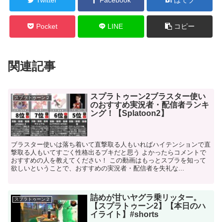
Pocket
LINE
コピー
関連記事
スプラトゥーン2ブラスター使い
スプラトゥーン２
のおすすめ実況者・配信者ランキ
ング！【Splatoon2】
ブラスター使いは落ち着いて直撃取る人もいればハイテンションで直
撃取る人もいてすごく性格出るブキだと思う よかったらコメントで
おすすめの人を教えてください！ この動画はもっとスプラを知って
欲しいということで、おすすめの実況者・配信者を失礼な...
詰めが甘いヤグラ乗リッター。
スプラトゥーン２
【スプラトゥーン2】【本日のハ
イライト】#shorts