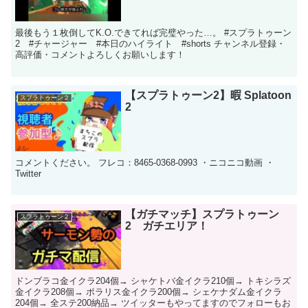
最後もう１枚倒してK.O.できてれば完璧やった…。 #スプラトゥーン
2 #チャージャー #本日のハイライト #shorts チャンネル登録・
高評価・コメントよろしくお願いします！
【スプラトゥーン2】暇 Splatoon
スプラトゥーン２
2
コメントください。 フレコ：8465-0368-0993 ・ニコニコ動画 ・
Twitter
【ガチマッチ】スプラトゥーン
スプラトゥーン２
2 ガチエリア！
ドンブラコ金イクラ204個→ シャケトバ金イクラ210個→ トキシラズ
金イクラ208個→ ポラリス金イクラ200個→ シェケナダム金イクラ
204個→ 全ステ200納品→ ツイッターもやってますのでフォローもお