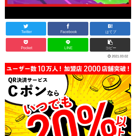
Twitter
Facebook
はてブ
Pocket
LINE
コピー
2021.03.02