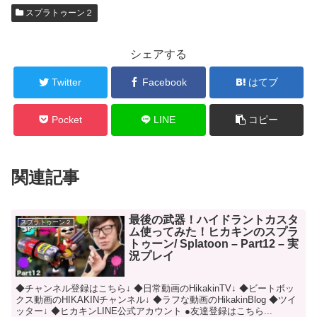
スプラトゥーン２
シェアする
Twitter
Facebook
はてブ
Pocket
LINE
コピー
関連記事
最後の武器！ハイドラントカスタ
スプラトゥーン２
ム使ってみた！ヒカキンのスプラ
トゥーン/ Splatoon – Part12 – 実
況プレイ
◆チャンネル登録はこちら↓ ◆日常動画のHikakinTV↓ ◆ビートボッ
クス動画のHIKAKINチャンネル↓ ◆ラフな動画のHikakinBlog ◆ツイ
ッター↓ ◆ヒカキンLINE公式アカウント ●友達登録はこちら...