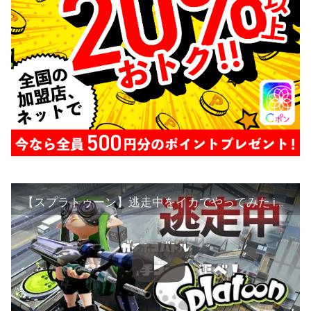
【スプラトゥーン】逃走中をイカでやってみた inタチウオパーキング【実況】Splatoon