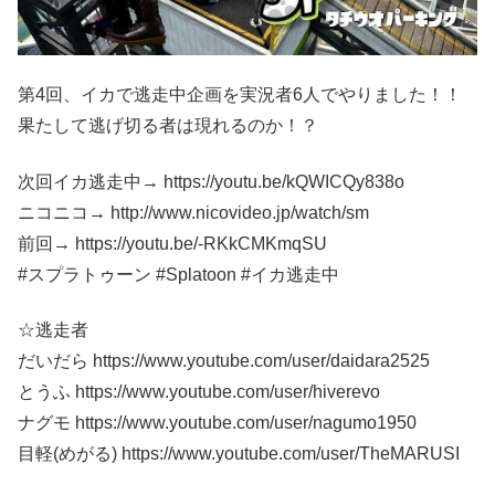
第4回、イカで逃走中企画を実況者6人でやりました！！
果たして逃げ切る者は現れるのか！？
次回イカ逃走中→ https://youtu.be/kQWICQy838o
ニコニコ→ http://www.nicovideo.jp/watch/sm
前回→ https://youtu.be/-RKkCMKmqSU
#スプラトゥーン #Splatoon #イカ逃走中
☆逃走者
だいだら https://www.youtube.com/user/daidara2525
とうふ https://www.youtube.com/user/hiverevo
ナグモ https://www.youtube.com/user/nagumo1950
目軽(めがる) https://www.youtube.com/user/TheMARUSI