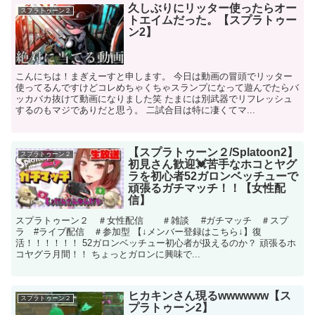
久しぶりにリッター使ったらオー
スプラトゥーン２
トエイムだった。【スプラトゥー
ン2】
こんにちは！まぎえーすと申します。 今日は動画の冒頭でリッター
使ってるんですけどコレめちゃくちゃスランプになって遊んでたらバ
ッカバカ抜けて動画になりました笑 たまには別武器でリフレッシュ
するのもマジでありだと思う。 二試合目は特に凄くてマ...
【スプラトゥーン２/Splatoon2】
スプラトゥーン２
初見さん歓迎💓苦手なホコとヤグ
ラを初心者52ガロンベッチューで
頑張るガチマッチ！！【女性配
信】
スプラトゥーン２ ＃女性配信 ＃雑談 #ガチマッチ ＃スプ
ラ #ライブ配信 ＃参加型 【↓メンバー登録はこちら↓】復
活！！！！！！ 52ガロンベッチュー初心者が扱えるのか？ 頑張るホ
コヤグラ月間！！ ちょっとガロンに興味で...
ヒカキンさん現るwwwwww【ス
スプラトゥーン２
プラトゥーン2】