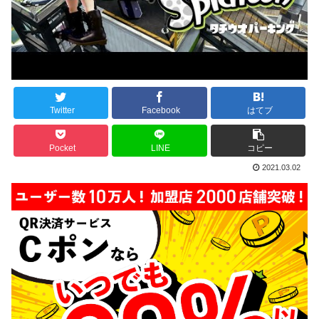
Twitter
Facebook
はてブ
Pocket
LINE
コピー
2021.03.02