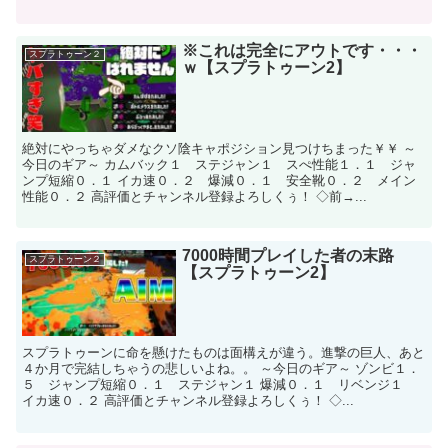
※これは完全にアウトです・・・
スプラトゥーン２
ｗ【スプラトゥーン2】
絶対にやっちゃダメなクソ陰キャポジション見つけちまった￥￥ ～
今日のギア～ カムバック１ ステジャン１ スぺ性能１．１ ジャ
ンプ短縮０．１ イカ速０．２ 爆減０．１ 安全靴０．２ メイン
性能０．２ 高評価とチャンネル登録よろしくぅ！ ◇前→...
7000時間プレイした者の末路
スプラトゥーン２
【スプラトゥーン2】
スプラトゥーンに命を懸けたものは面構えが違う。進撃の巨人、あと
４か月で完結しちゃうの悲しいよね。。 ～今日のギア～ ゾンビ１．
５ ジャンプ短縮０．１ ステジャン１ 爆減０．１ リベンジ１
イカ速０．２ 高評価とチャンネル登録よろしくぅ！ ◇...