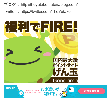
ブログ→ http://theyutake.hatenablog.com/
Twitter→ https://twitter.com/TheYutake