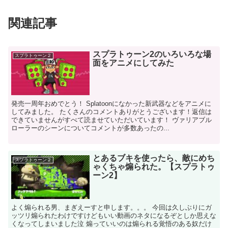
関連記事
スプラトゥーン2のいろいろな場
スプラトゥーン２
面をアニメにしてみた
発売一周年おめでとう！ Splatoonになかった新武器などをアニメに
してみました。 たくさんのコメントありがとうございます！返信は
できていませんがすべて読ませていただいています！ ヴァリアブル
ローラーのシーンについてコメントが多数あったの...
とあるブキを使ったら、敵にめち
スプラトゥーン２
ゃくちゃ煽られた。【スプラトゥ
ーン2】
よく煽られる男、まぎえーすと申します。。。 今回は久しぶりにガ
ッツリ煽られたわけですけどもいい動画のネタになるぞとしか思えな
くなってしまいました泣 煽っていいのは煽られる覚悟のある奴だけ