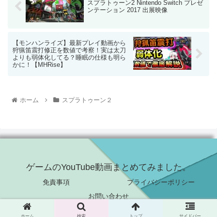
スプラトゥーン2 Nintendo Switch プレゼ
ンテーション 2017 出展映像
【モンハンライズ】最新プレイ動画から
狩猟笛震打修正を数値で考察！実は太刀
よりも弱体化してる？睡眠の仕様も明ら
かに！【MHRise】
ホーム
スプラトゥーン２
ゲームのYouTube動画まとめてみました。
免責事項
プライバシーポリシー
お問い合わせ
© 2021 ゲームのYouTube動画まとめてみました。.
ホーム
検索
トップ
サイドバー