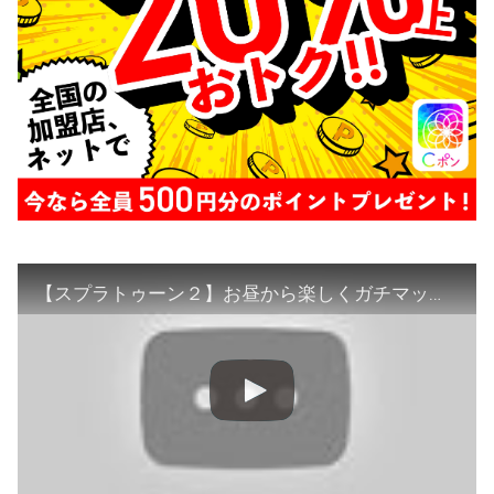
【スプラトゥーン２】お昼から楽しくガチマッチ！#ライブ配信【女性実況】