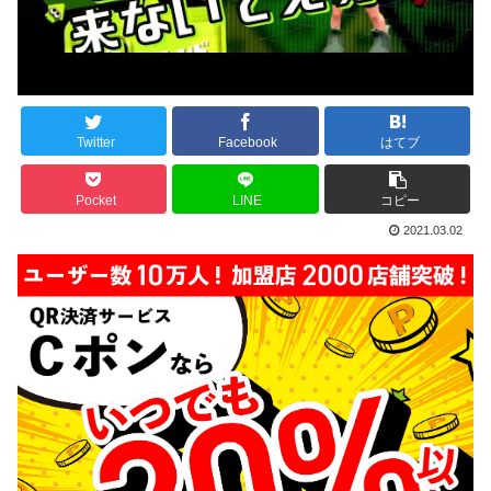
Twitter
Facebook
はてブ
Pocket
LINE
コピー
2021.03.02