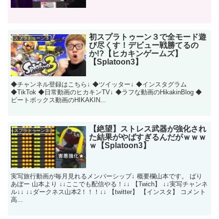
初スプラトゥーン３で全モード遊
スプラトゥーン３
び尽くす！デビュー戦勝てるの
か!?【ヒカキンゲームズ】
【Splatoon3】
◆チャンネル登録はこちら↓ ◆ツイッター↓ ◆インスタグラム
◆TikTok ◆日常動画のヒカキンTV↓ ◆ラフな動画のHikakinBlog ◆
ビートボックス動画のHIKAKIN...
【絶望】ストレス武器が強化され
スプラトゥーン３
た結果がやばすぎるんだがｗｗｗ
ｗ【Splatoon3】
実写旅行動画が毎月見れるメンバーシップ↓ 概要欄山本です。 ばり
あぼー 山本より ↓↓ここでも配信やる！↓↓ 【Twich】 ↓↓実写チャンネ
ル↓↓ ↓↓ダークネス山本2！！！↓↓ 【twitter】 【インスタ】 コメント
高...