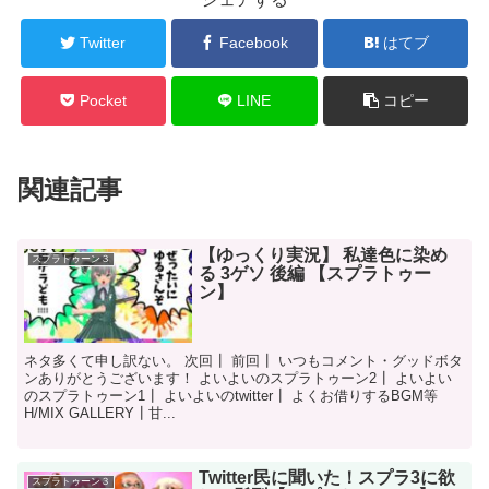
Twitter
Facebook
はてブ
Pocket
LINE
コピー
関連記事
【ゆっくり実況】 私達色に染め
スプラトゥーン３
る 3ゲソ 後編 【スプラトゥー
ン】
ネタ多くて申し訳ない。 次回┃ 前回┃ いつもコメント・グッドボタ
ンありがとうございます！ よいよいのスプラトゥーン2┃ よいよい
のスプラトゥーン1┃ よいよいのtwitter┃ よくお借りするBGM等
H/MIX GALLERY┃甘...
Twitter民に聞いた！スプラ3に欲
スプラトゥーン３