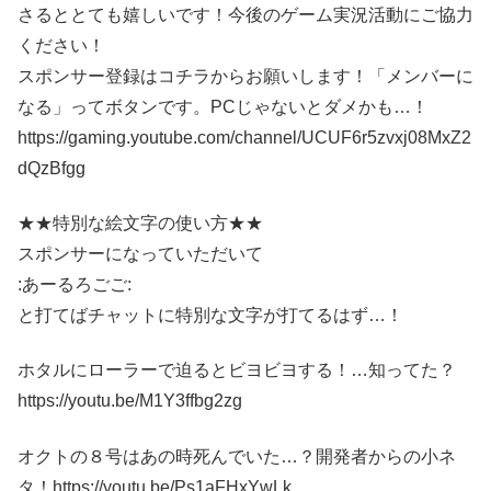
さるととても嬉しいです！今後のゲーム実況活動にご協力
ください！
スポンサー登録はコチラからお願いします！「メンバーに
なる」ってボタンです。PCじゃないとダメかも…！
https://gaming.youtube.com/channel/UCUF6r5zvxj08MxZ2
dQzBfgg
★★特別な絵文字の使い方★★
スポンサーになっていただいて
:あーるろごご:
と打てばチャットに特別な文字が打てるはず…！
ホタルにローラーで迫るとビヨビヨする！…知ってた？
https://youtu.be/M1Y3ffbg2zg
オクトの８号はあの時死んでいた…？開発者からの小ネ
タ！https://youtu.be/Ps1aFHxYwLk