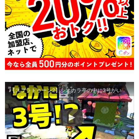
【スプラトゥーン2】シオカラ亭の中に3号がいるかも!?いくつかの証拠があった!?【うわさちょーさだん】