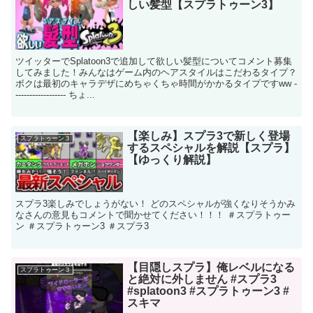
しい髪型【スプラトゥーン3】
ツイッターでSplatoon3で追加して欲しい髪型についてコメント募集
してみました！みんなはゲーム内のヘアスタイルはこだわるタイプ？
ボクは最初のキャラデザにめちゃくちゃ時間がかかるタイプですww -
------------------ ちょ...
【楽しみ】スプラ3で新しく登場
スプラトゥーン３
するスペシャルを解説【スプラ】
【ゆっくり解説】
スプラ3楽しみでしょうがない！ どのスペシャルが強くなりそうかみ
なさんの意見もコメントで聞かせてください！！！ ＃スプラトゥー
ン ＃スプラトゥーン3 ＃スプラ3
【目隠しスプラ】俺レベルになる
スプラトゥーン３
と絶対に外しません #スプラ3
#splatoon3 #スプラトゥーン3 #
スキマ