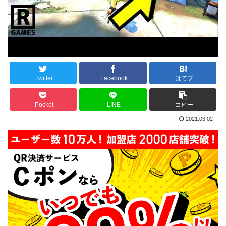
Twitter
Facebook
はてブ
Pocket
LINE
コピー
2021.03.02