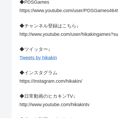
◆PDSGames
https://www.youtube.com/user/PDSGames464
◆チャンネル登録はこちら↓
http://www.youtube.com/user/hikakingames?s
◆ツイッター↓
Tweets by hikakin
◆インスタグラム
https://instagram.com/hikakin/
◆日常動画のヒカキンTV↓
http://www.youtube.com/hikakintv