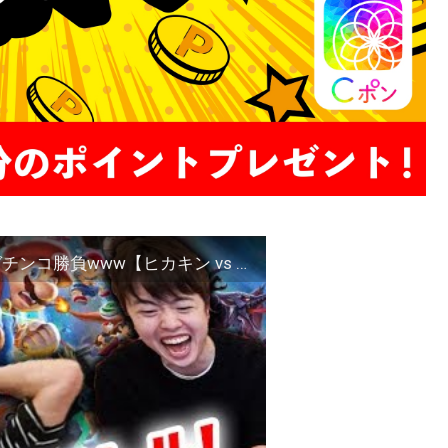
【スマブラSP】ユーチューバーみんなで発狂ガチンコ勝負www【ヒカキン vs PDS vs マスオ】