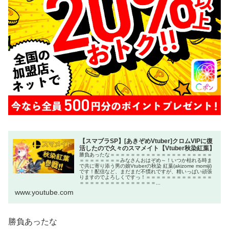
【スマブラSP】[あきぞめVtuber]クロムVIPに復
活したので久々のスマメイト【Vtuber秋染紅葉】
勝負あったな＝＝＝＝＝＝＝＝＝＝＝＝＝＝＝＝＝＝＝＝
＝＝＝＝＝＝＝＝みなさんおはぞめ～！いつか枯れる時ま
で共に寄り添う男の娘Vtuberの秋染 紅葉(akizome momiji)
です！配信など、まだまだ不慣れですが、精いっぱい頑張
りますのでよろしくですっ！＝＝＝＝＝＝＝＝＝＝＝＝＝
＝＝＝＝＝＝＝＝＝＝＝＝＝＝＝...
www.youtube.com
勝負あったな