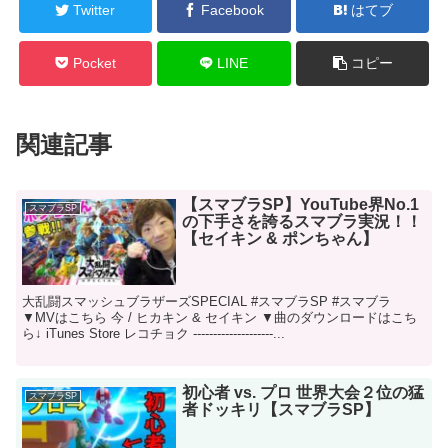
Twitter
Facebook
はてブ
Pocket
LINE
コピー
関連記事
【スマブラSP】YouTube界No.1
スマブラSP
の下手さを誇るスマブラ実況！！
【セイキン & ポンちゃん】
大乱闘スマッシュブラザーズSPECIAL #スマブラSP #スマブラ
▼MVはこちら 今 / ヒカキン & セイキン ▼曲のダウンロードはこち
ら↓ iTunes Store レコチョク --------------------...
初心者 vs. プロ 世界大会２位の猛
スマブラSP
者ドッキリ【スマブラSP】