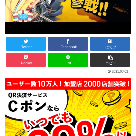
Twitter
Facebook
はてブ
Pocket
LINE
コピー
2021.03.02