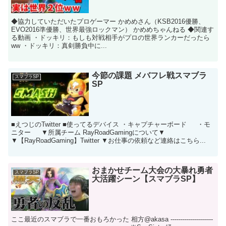
◆協力していただいたプロゲーマー かめめさん（KSB2016優勝、
EVO2016準優勝、世界最強ロックマン） かめめちゃんねる ◆関連す
る動画 ・ドッキリ：もしも対戦相手がプロの世界ランカーだったら
ww ・ドッキリ：真剣勝負中に...
今節の課題 メバフレ戦スマブラ
スマブラSP
SP
■えつじのTwitter ■使ってるデバイス ・キャプチャーボード ・モ
ニター ▼所属チーム RayRoadGamingについて▼
▼【RayRoadGaming】Twitter ▼お仕事の依頼など連絡はこちら...
おまかせチーム大会の大暴れ勇者
スマブラSP
大活躍シーン【スマブラSP】
ここ最近のスマブラで一番おもろかった 相方@akasa ---------------------