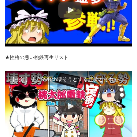
★性格の悪い桃鉄再生リスト
【桃鉄】すぐSwitch壊そうとする霊夢とそれを阻止する魔理沙たちの桃鉄！【ゆっくり実況：桃太郎電鉄 〜昭和 平成 令和も定番!〜】