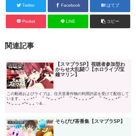
Twitter
Facebook
はてブ
Pocket
LINE
コピー
関連記事
【スマブラSP】視聴者参加型わ
スマブラSP
からせ大乱闘♡【ホロライブ/宝
鐘マリン】
この動画およびライブは、任天堂著作物の利用許諾を受けて配信して
います。 ｡.｡:+* ﾟ ゜ﾟ *+:｡.｡:+* ﾟ ゜ﾟ *+:｡.｡.｡:+*ﾟ ゜ﾟ *+:｡.｡:+*ﾟ ゜ﾟ
*+:｡.｡.｡:+*+:｡.｡ ✨&...
そらびび茶番集【スマブラSP】
スマブラSP