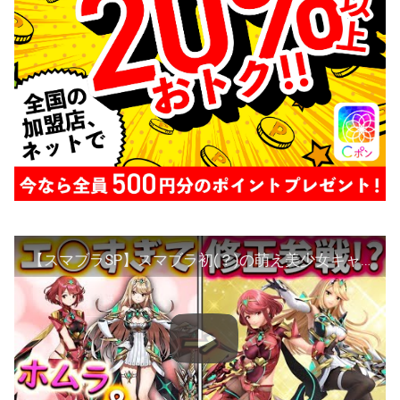
【スマブラSP】スマブラ初(？)の萌え美少女キャラ参戦！ホムラ＆ヒカリは最高にエチ可愛い！【ゆっくり実況】