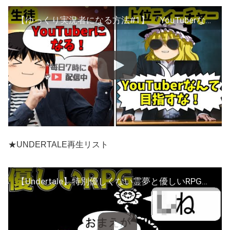
【ゆっくり実況者になる方法#1】 「YouTuberなんて目指すな」【茶番・解説】
★UNDERTALE再生リスト
【Undertale】特別優しくない霊夢と優しいRPG第1話「私はもっと甘やかされていいはずだ！」【ゆっくり実況】