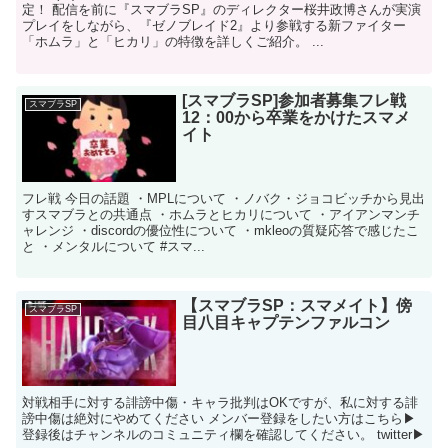
定！ 配信を前に『スマブラSP』のディレクター桜井政博さんが実演
プレイをしながら、『ゼノブレイド2』より参戦する新ファイター
「ホムラ」と「ヒカリ」の特徴を詳しくご紹介。 ...
[スマブラSP]参加者募集フレ戦
スマブラSP
12：00から卒業をかけたスマメ
イト
フレ戦 今日の話題 ・MPLについて ・ノバク・ジョコビッチから見出
すスマブラとの共通点 ・ホムラとヒカリについて ・アイアンマンチ
ャレンジ ・discordの優位性について ・mkleoの質疑応答で感じたこ
と ・メンタルについて #スマ...
【スマブラSP：スマメイト】傍
スマブラSP
目八目キャプテンファルコン
対戦相手に対する誹謗中傷・キャラ批判はOKですが、私に対する誹
謗中傷は絶対にやめてください メンバー登録をしたい方はこちら▶
登録後はチャンネルのコミュニティ欄を確認してください。 twitter▶