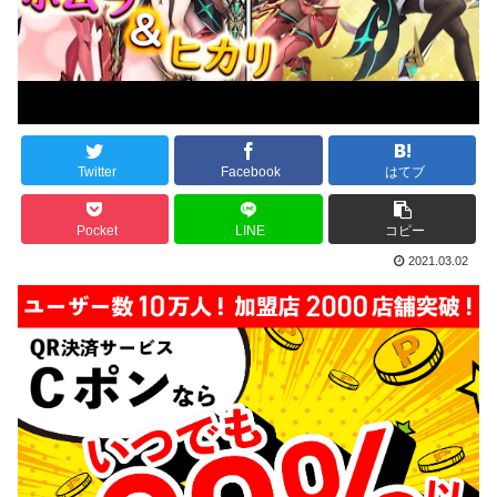
Twitter
Facebook
はてブ
Pocket
LINE
コピー
2021.03.02