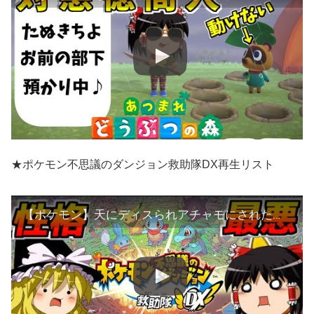
★ポケモン不思議のダンジョン救助隊DX再生リスト
【ポケモン】天にディスられアチャモにされた霊夢はコダック魔理沙と世界を救わない！【不思議のダンジョン 救助隊DX】