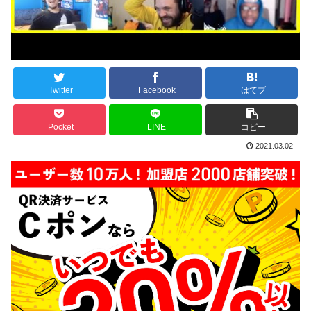
Twitter
Facebook
はてブ
Pocket
LINE
コピー
2021.03.02