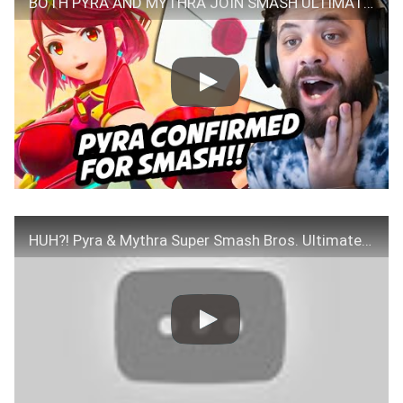
BOTH PYRA AND MYTHRA JOIN SMASH ULTIMATE! HUNGRYBOX REACTS
HUH?! Pyra & Mythra Super Smash Bros. Ultimate LIVE REACTION