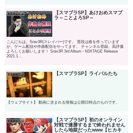
【スマブラSP】あけおめスマブ
スマブラSP
ラ～ことよろSP～
こんにちは。Srav3R(スレイバー)です。 普段は曲を作っています
が、ゲーム配信や作曲配信をやってます。 チャンネル登録、高評価
よろしくお願いします！ Srav3R 3rd Album - N3XTAGE Release
2021.1...
【スマブラSP】ライバルたち
スマブラSP
【ウェブサイト】 動画に含まれる情報は公開日時点のものです。
【スマブラSP】初のオンライン
スマブラSP
対戦で連勝するまで終われません
したら地獄だったwww【ヒカキ