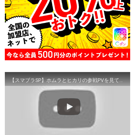
【スマブラSP】ホムラとヒカリの参戦PVを見て歓喜する外国人【海外の反応】