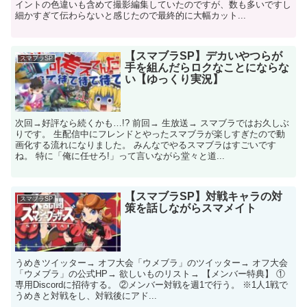
イントの色違いも含めて撮影編集していたのですが、数も多いですし
細かすぎて伝わらないと感じたので最終的に大幅カット...
【スマブラSP】デカいやつらが
スマブラSP
手を組んだらロクなことにならな
い【ゆっくり実況】
次回→好評なら続くかも…!? 前回→ 生放送→ スマブラではお久しぶ
りです。 生配信中にフレンドとやったスマブラが楽しすぎたので動
画化する流れになりました。 みんなでやるスマブラはすごいです
ね。 特に「俺に任せろ!」って言いながら堂々と道...
【スマブラSP】対戦キャラの対
スマブラSP
策を話しながらスマメイト
うめきツイッター→ オフ大会「ウメブラ」のツイッター→ オフ大会
「ウメブラ」の公式HP→ 欲しいものリスト→ 【メンバー特典】 ①
専用Discordに招待する。 ②メンバー対戦を週1で行う。 ※1人1戦で
うめきと対戦をし、対戦後にアド...