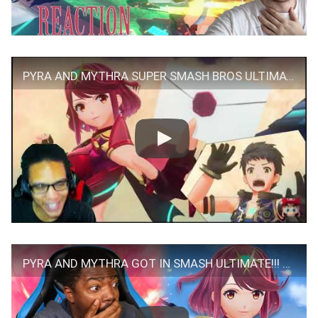
PYRA AND MYTHRA SUPER SMASH BROS ULTIMATE TRAILER REACTION || OUR GIRLS GOT IN!
PYRA AND MYTHRA GOT IN SMASH ULTIMATE!!! Super Smash Bros Ultimate Pyra and Mythra Reaction!