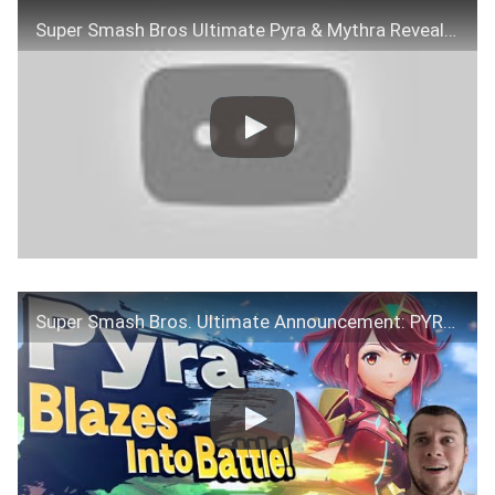
Super Smash Bros Ultimate Pyra & Mythra Reveal Trailer Reaction | Nintendo Direct 2021
Super Smash Bros. Ultimate Announcement: PYRA & MYTHRA | NINTENDO DIRECT REACTION