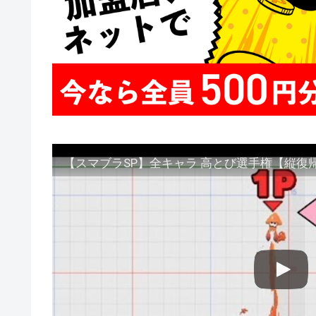
【スマブラSP】全キャラ 高とび選手権【縦復