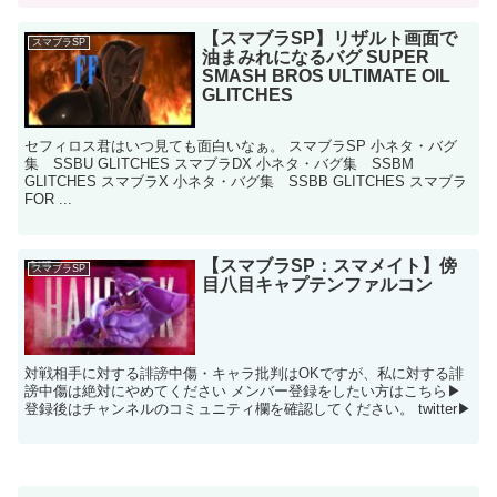
【スマブラSP】リザルト画面で
スマブラSP
油まみれになるバグ SUPER
SMASH BROS ULTIMATE OIL
GLITCHES
セフィロス君はいつ見ても面白いなぁ。 スマブラSP 小ネタ・バグ
集 SSBU GLITCHES スマブラDX 小ネタ・バグ集 SSBM
GLITCHES スマブラX 小ネタ・バグ集 SSBB GLITCHES スマブラ
FOR ...
【スマブラSP：スマメイト】傍
スマブラSP
目八目キャプテンファルコン
対戦相手に対する誹謗中傷・キャラ批判はOKですが、私に対する誹
謗中傷は絶対にやめてください メンバー登録をしたい方はこちら▶
登録後はチャンネルのコミュニティ欄を確認してください。 twitter▶