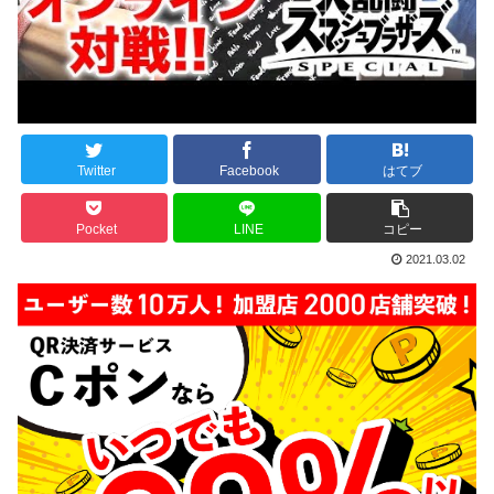
Twitter
Facebook
はてブ
Pocket
LINE
コピー
2021.03.02