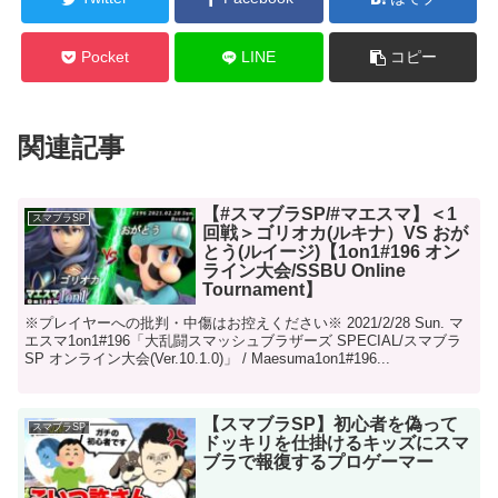
Pocket
LINE
コピー
関連記事
【#スマブラSP/#マエスマ】＜1
スマブラSP
回戦＞ゴリオカ(ルキナ）VS おが
とう(ルイージ)【1on1#196 オン
ライン大会/SSBU Online
Tournament】
※プレイヤーへの批判・中傷はお控えください※ 2021/2/28 Sun. マ
エスマ1on1#196「大乱闘スマッシュブラザーズ SPECIAL/スマブラ
SP オンライン大会(Ver.10.1.0)」 / Maesuma1on1#196...
【スマブラSP】初心者を偽って
スマブラSP
ドッキリを仕掛けるキッズにスマ
ブラで報復するプロゲーマー