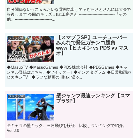
自分関係ないッスｗみたいな雰囲気出してるむらさとさんには大会で
報復します 今回のキッズ→flat工房さん -----------------------------『その
他』------------------------------...
【スマブラSP】ユーチューバー
スマブラSP
みんなで発狂ガチンコ勝負
www【ヒカキン vs PDS vs マス
オ】
◆MasuoTV ◆MasuoGames ◆PDS株式会社 ◆PDSGames ◆チャ
ンネル登録はこちら↓ ◆ツイッター↓ ◆インスタグラム ◆日常動画の
ヒカキンTV↓ ◆ラフな動画のHikakinBlo...
壁ジャンプ最速ランキング【スマ
スマブラSP
ブラSP】
全キャラの壁キック、三角飛びを検証、比較しランキングで紹介。
Ver.3.0