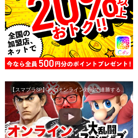
【スマブラSP】初のオンライン対戦で連勝するまで終われませんしたら地獄だったwww【ヒカキンゲームズ】