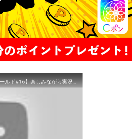
【スーパーマリオ３Ｄワールド＋フューリーワールド#16】楽しみながら実況プレイ！WORLD４ボス