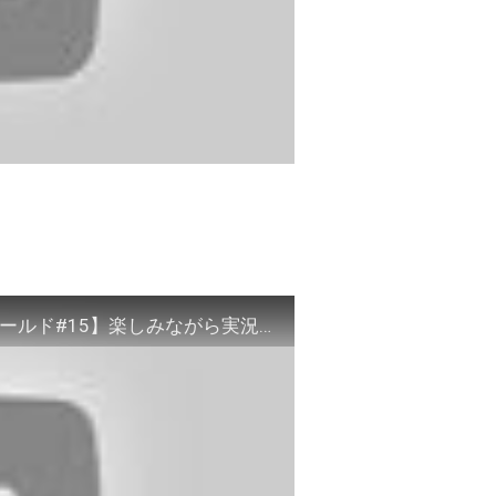
【スーパーマリオ３Ｄワールド＋フューリーワールド#15】楽しみながら実況プレイ！WORLD４