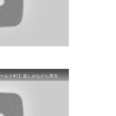
【スーパーマリオ３Ｄワールド＋フューリーワールド#1】楽しみながら実況プレイ！WORLD１