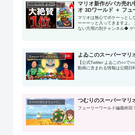
マリオ新作がバカ売れ
スーパーマリオフューリーワールド
オ 3Dワールド ＋ フ
マリオは無心でボケーっとし
ーーーッと入ってきますよ。 
ない方用の別チャンネル◆ ゲーム
よゐこのスーパーマリ
スーパーマリオフューリーワールド
【公式Twitter:よゐこの○
動画に含まれる情報は公開日
つむりのスーパーマリオ 
スーパーマリオフューリーワールド
フューリーワールド編最終回