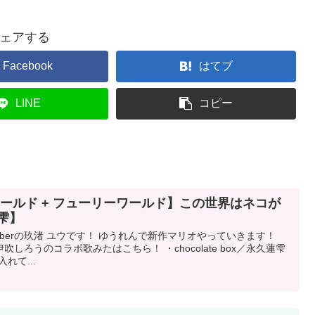
ェアする
Facebook
はてブ
LINE
コピー
ワールド + フューリーワールド】この世界はネコが
雫】
uberの玖渚 ユウです！ ゆうれんで新作マリオやっていきます！
吹しろうのコラボ歌みたはこちら！ ・chocolate box／永久蓮雫
れて...