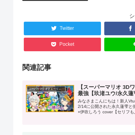
シ
Twitter
Pocket
関連記事
【スーパーマリオ 3D
スーパーマリオフューリーワールド
最強【玖渚ユウ/永久蓮
みなさまこんにちは！新人Vt
2/14に公開された永久蓮雫と伊
×伊吹しろう cover【セリフも入