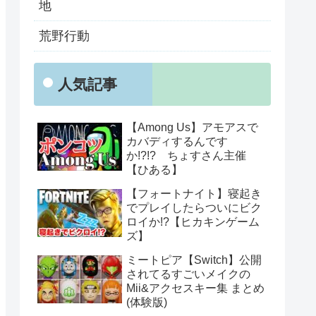
地
荒野行動
人気記事
【Among Us】アモアスで
カバディするんです
か!?!? ちょすさん主催
【ひある】
【フォートナイト】寝起き
でプレイしたらついにビク
ロイか!?【ヒカキンゲーム
ズ】
ミートピア【Switch】公開
されてるすごいメイクの
Mii&アクセスキー集 まとめ
(体験版)