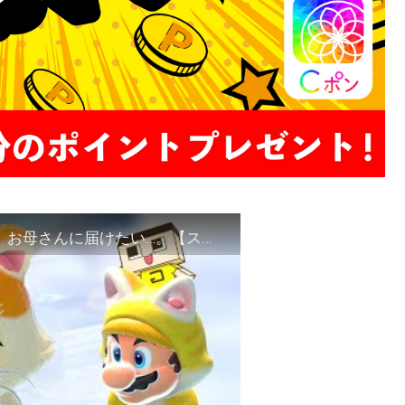
【フューリーワールド♯３】迷子の子猫ちゃん、お母さんに届けたい…。【スーパーマリオ 3Dワールド】ぐち男・やまぐっち