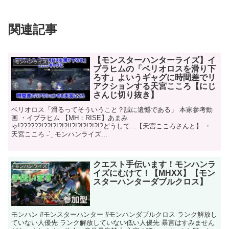
関連記事
【モンスターハンターライズ】イ
モンハンライズ
ブラヒムの「ベリオロスを滑り下
ろす」よいうギャグに時間差でリ
アクションする天宮こころ【にじ
さんじ切り抜き】
ベリオロス「滑るってそういうこと？誠に遺憾である」 本家参考動
画 ・イブラヒム 【MH：RISE】あまみ
ゃ!??????!??!?!?!?!!?!?!?!?!?!?どうして...【天宮こころさんと】 ・
天宮こころ ˗ˋˏ モンハンライズ...
クエスト手伝います！モンハンラ
モンハンライズ
イズにむけて！【MHXX】【モン
スターハンターダブルクロス】
モンハン #モンスターハンター #モンハンダブルクロス ランク解放し
ていない人優先 ランク解放していない低い人優先 暴言はすみません