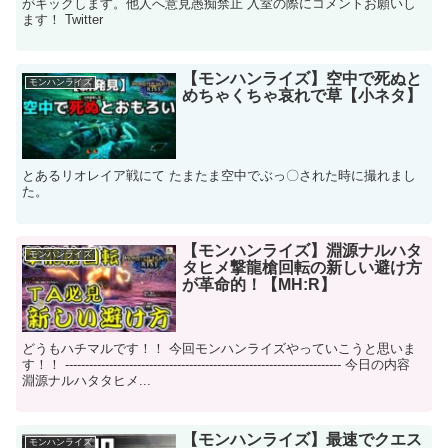
がキックします。他人へ意見愚痴禁止 入室の際にコメントお願いし
ます！ Twitter
【モンハンライズ】空中で死ぬと
モンハンライズ
めちゃくちゃ哀れで草【小ネタ】
とあるリオレイア戦にて たまたま空中でぶっ〇された時に撮れまし
た。
【モンハンライズ】淵源ナルハタ
モンハンライズ
タヒメ撃龍槍回転の新しい避け方
が革命的！【MH:R】
どうもハチマルです！！ 今回モンハンライズやっていこうと思いま
す！！ --------------------------------------------------------------------- 今日の内容
淵源ナルハタタヒメ...
【モンハンライズ】最速でクエス
モンハンライズ