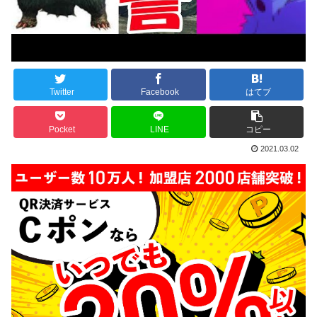
Twitter
Facebook
はてブ
Pocket
LINE
コピー
2021.03.02