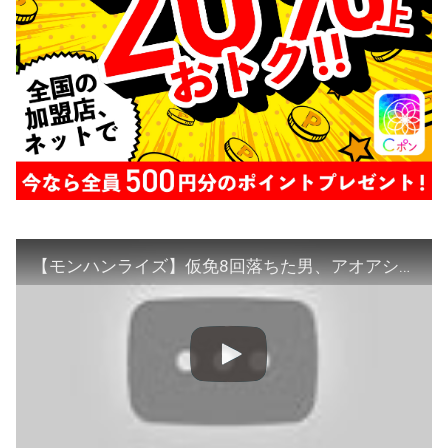
【モンハンライズ】仮免8回落ちた男、アオアシラに復讐する。