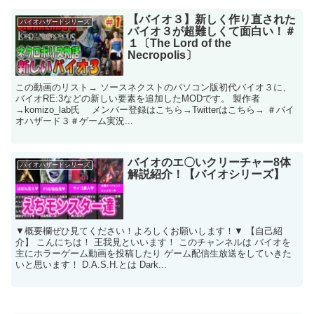
【バイオ３】新しく作り直された
バイオハザードシリーズ
バイオ３が超難しくて面白い！＃
１〔The Lord of the
Necropolis〕
この動画のリスト→ ソースネクストのパソコン版初代バイオ３に、
バイオRE:3などの新しい要素を追加したMODです。 製作者
→komizo_lab氏 メンバー登録はこちら→​​​ Twitterはこちら→ ＃バイ
オハザード３＃ゲーム実況​...
バイオのエ〇いクリーチャー8体
バイオハザードシリーズ
解説紹介！【バイオシリーズ】
▼概要欄ぜひ見てください！よろしくお願いします！▼ 【自己紹
介】 こんにちは！ 王我見といいます！ このチャンネルは バイオを
主にホラーゲーム動画を投稿したり ゲーム配信生放送をしていきた
いと思います！ D.A.S.H.とは Dark...