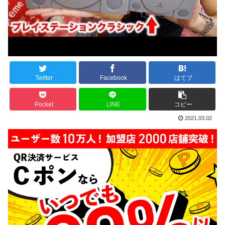
Twitter
Facebook
はてブ
Pocket
LINE
コピー
2021.03.02