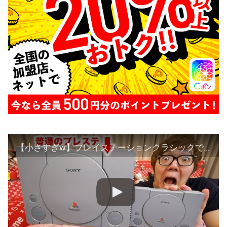
【小さすぎw】プレイステーションクラシックでバイオハザードとFF7やったら泣けた。。。