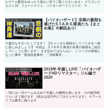
たゲーム配信をゆったり温かい目でご覧くださいませ～ ドラゴンク
エスト10、フォートナイト、バイオハザードシリーズ、マ...
【バイオハザード】非業の最期を
バイオハザードシリーズ
遂げたS.T.A.R.S.隊員たち【まと
め集】※解説あり!
※盛大なネタバレしてます！ 【チャンネル登録をしてバイオを一緒
に楽しみましょう!】 今回は、S.T.A.R.S.隊員の非業の最期をご紹介
していこうと思います！ まず忘れてはならない、シリーズの発端と
なった事件「黄道特急事件」「洋館事件」...
2019年 年越しLIVE「バイオハザ
バイオハザードシリーズ
ードHDリマスター」ジル編で
2020
：50には一旦ゲームを止めて年越しの瞬間を祝います。その後25時
ぐらいまで遊びます （続きは近日中にできたらやります） ※アーカ
イブは勝手に残ります