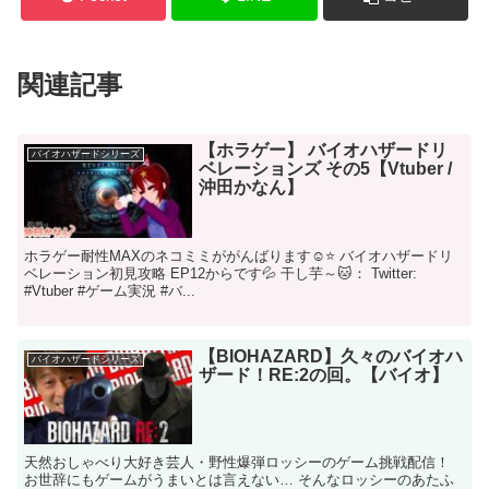
関連記事
【ホラゲー】 バイオハザードリ
バイオハザードシリーズ
ベレーションズ その5【Vtuber /
沖田かなん】
ホラゲー耐性MAXのネコミミががんばります☺⭐ バイオハザードリ
ベレーション初見攻略 EP12からです💦 干し芋～🐱： Twitter:
#Vtuber #ゲーム実況 #バ...
【BIOHAZARD】久々のバイオハ
バイオハザードシリーズ
ザード！RE:2の回。【バイオ】
天然おしゃべり大好き芸人・野性爆弾ロッシーのゲーム挑戦配信！
お世辞にもゲームがうまいとは言えない… そんなロッシーのあたふ