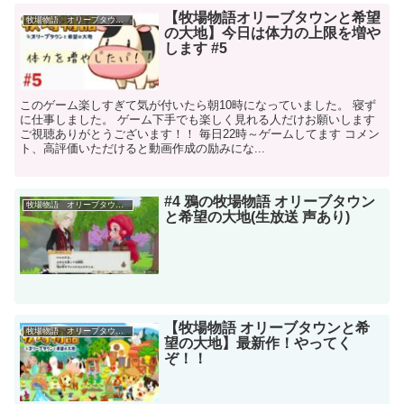
【牧場物語オリーブタウンと希望
牧場物語 オリーブタウンと希望の大地
の大地】今日は体力の上限を増や
します #5
このゲーム楽しすぎて気が付いたら朝10時になっていました。 寝ず
に仕事しました。 ゲーム下手でも楽しく見れる人だけお願いします
ご視聴ありがとうございます！！ 毎日22時～ゲームしてます コメン
ト、高評価いただけると動画作成の励みにな...
#4 鴉の牧場物語 オリーブタウン
牧場物語 オリーブタウンと希望の大地
と希望の大地(生放送 声あり)
【牧場物語 オリーブタウンと希
牧場物語 オリーブタウンと希望の大地
望の大地】最新作！やってく
ぞ！！