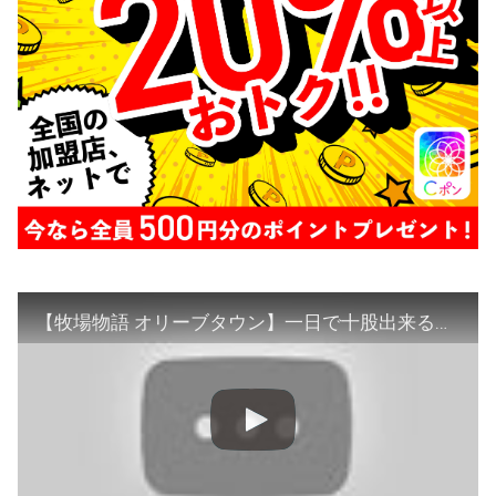
【牧場物語 オリーブタウン】一日で十股出来るゲーム【告白タイムアタック】【Switch】