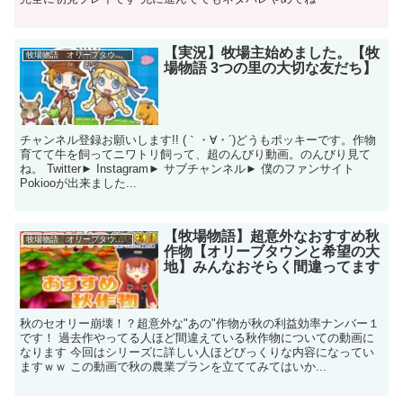
【実況】牧場主始めました。【牧
牧場物語 オリーブタウンと希望の大地
場物語 3つの里の大切な友だち】
チャンネル登録お願いします!! (｀・∀・´)どうもポッキーです。作物
育てて牛を飼ってニワトリ飼って、超のんびり動画。のんびり見て
ね。 Twitter► Instagram► サブチャンネル► 僕のファンサイト
Pokiooが出来ました...
【牧場物語】超意外なおすすめ秋
牧場物語 オリーブタウンと希望の大地
作物【オリーブタウンと希望の大
地】みんなおそらく間違ってます
秋のセオリー崩壊！？超意外な"あの"作物が秋の利益効率ナンバー１
です！ 過去作やってる人ほど間違えている秋作物についての動画に
なります 今回はシリーズに詳しい人ほどびっくりな内容になってい
ますｗｗ この動画で秋の農業プランを立ててみてはいか...