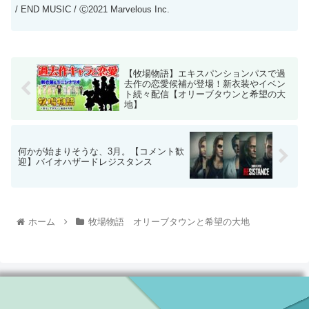
/ END MUSIC / Ⓒ2021 Marvelous Inc.
【牧場物語】エキスパンションパスで過
去作の恋愛候補が登場！新衣装やイベン
ト続々配信【オリーブタウンと希望の大
地】
何かが始まりそうな、3月。【コメント歓
迎】バイオハザードレジスタンス
ホーム
牧場物語 オリーブタウンと希望の大地