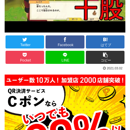
Twitter
Facebook
はてブ
Pocket
LINE
コピー
2021.03.02