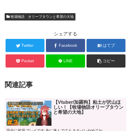
牧場物語 オリーブタウンと希望の大地
シェアする
Twitter
Facebook
はてブ
Pocket
LINE
コピー
関連記事
【Vtuber/加羅狗】粘土が沢山ほ
牧場物語 オリーブタウンと希望の大地
しい！【牧場物語オリーブタウン
と希望の大地】
完全に初見プレイです 先に進んでてもネタバレやめてね