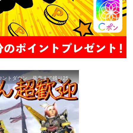
【MHXX】イケボ(笑)のモンハンライズ発売カウントダウン 発売まで残り25日【初見さん歓迎】【説明文見てね】