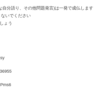
な自分語り、その他問題発言)は一発で成仏します
さないでください
ましょう
sy
36955
BPms6