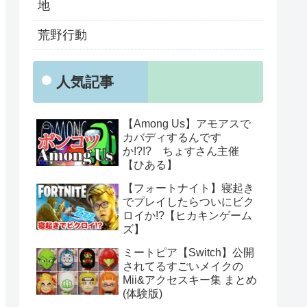
地
荒野行動
人気記事
【Among Us】アモアスで
カバディするんです
か!?!? ちょすさん主催
【ひある】
【フォートナイト】寝起き
でプレイしたらついにビク
ロイか!?【ヒカキンゲーム
ズ】
ミートピア【Switch】公開
されてるすごいメイクの
Mii&アクセスキー集 まとめ
(体験版)