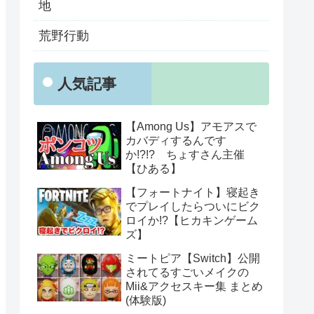
地
荒野行動
人気記事
【Among Us】アモアスで
カバディするんです
か!?!? ちょすさん主催
【ひある】
【フォートナイト】寝起き
でプレイしたらついにビク
ロイか!?【ヒカキンゲーム
ズ】
ミートピア【Switch】公開
されてるすごいメイクの
Mii&アクセスキー集 まとめ
(体験版)