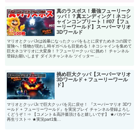
真のラスボス！最強フューリーク
スーパーマリオフューリーワールド
ッパ！？真エンディング！ネコシ
ャインコンプリート！#07【フュ
ーリーワールド】スーパーマリオ
3Dワールド
マリオとクッパJrは凶暴になったクッパをもとに戻すためネコの国で
冒険へ！怪物が現れし時ギガベルも目覚める！ネコシャインを集めて
巨大ネコマリオに大変身！？フューリークッパに挑め！ チャンネル
登録お願いします ダイスチャンネル ツイッター ...
挑め巨大クッパ【スーパーマリオ
スーパーマリオフューリーワールド
3Dワールド + フューリーワール
ド】
マリオとクッパJr.で巨大クッパを元に戻せ！ 『スーパーマリオ 3Dワ
ールド + フューリーワールド』を実況プレイ チャンネル登録よろし
くどうぞ！⇒ 【コメント＆高評価頂けると嬉しいです】 ★バカゲー
再生リスト⇒ ★実況part1集...