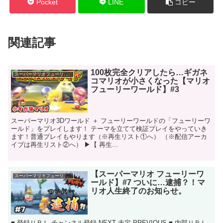
Pocket
LINE
コピー
関連記事
100枚完全クリアしたら…ギガネ
スーパーマリオフューリーワールド
コマリオが小さくなった【マリオ
フューリーワールド】#3
スーパーマリオ3Dワールド ＋ フューリーワールドの「フューリーワ
ールド」をプレイします！ テーマを立てて検証プレイをやっていき
ます！普通プレイもやります（※再生リスト①へ） （※配信アーカ
イブは再生リスト②へ） ▶【 再生...
【スーパーマリオ フューリーワ
スーパーマリオフューリーワールド
ールド】#7 ついに…逮捕？！マ
リオ人生終了のお知らせ。
■ 登録ＵＲＬ チャンネル登録 NEXT 未定 PREVIOUS ■ 内部ＵＲＬ