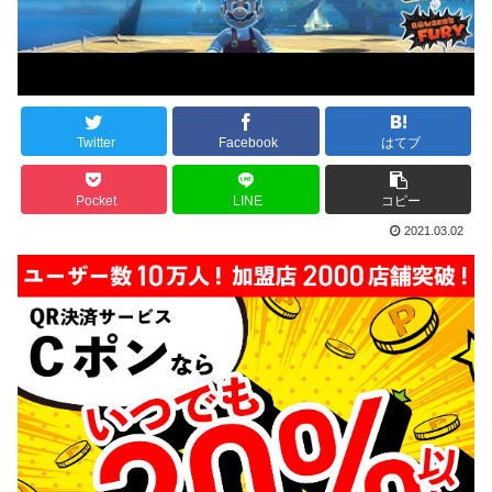
Twitter
Facebook
はてブ
Pocket
LINE
コピー
2021.03.02