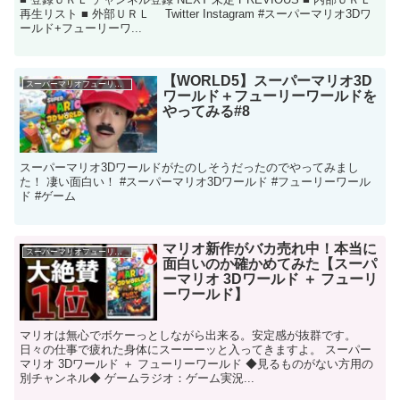
再生リスト ■ 外部ＵＲＬ Twitter Instagram #スーパーマリオ3Dワ
ールド+フューリーワ...
【WORLD5】スーパーマリオ3D
スーパーマリオフューリーワールド
ワールド＋フューリーワールドを
やってみる#8
スーパーマリオ3Dワールドがたのしそうだったのでやってみまし
た！ 凄い面白い！ #スーパーマリオ3Dワールド #フューリーワール
ド #ゲーム
マリオ新作がバカ売れ中！本当に
スーパーマリオフューリーワールド
面白いのか確かめてみた【スーパ
ーマリオ 3Dワールド ＋ フューリ
ーワールド】
マリオは無心でボケーっとしながら出来る。安定感が抜群です。
日々の仕事で疲れた身体にスーーーッと入ってきますよ。 スーパー
マリオ 3Dワールド ＋ フューリーワールド ◆見るものがない方用の
別チャンネル◆ ゲームラジオ：​ ゲーム実況...