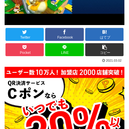
Twitter
Facebook
はてブ
Pocket
LINE
コピー
2021.03.02