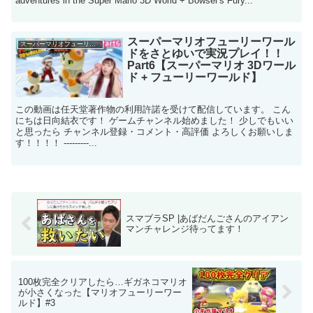
adventures in the Super Mario 3D World + Bowser's Fury...
スーパーマリオフューリーワール
スーパーマリオフューリーワールド
ドをさとゆいで実況プレイ！！
Part6【スーパーマリオ 3Dワール
ド + フューリーワールド】
この動画は任天堂著作物の利用許諾を受けて配信しています。 こん
にちは日向結衣です！ ゲームチャンネル始めました！ 少しでもいい
と思ったら チャンネル登録・コメント・高評価 よろしくお願いしま
す！！！！ ---------...
スマブラSP |あばだんごさんのアイアン
マンチャレンジ待ってます！
100枚完全クリアしたら…ギガネコマリオ
が小さくなった【マリオフューリーワー
ルド】#3