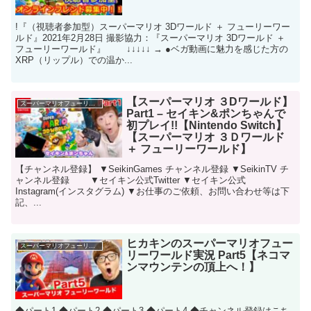
!『（視聴者参加型）スーパーマリオ 3Dワールド ＋ フューリーワー
ルド』2021年2月28日 撮影協力：『スーパーマリオ 3Dワールド ＋
フューリーワールド』 ↓↓↓↓↓ → ●ベガ動画に魅力を感じた方の
XRP（リップル）での温か...
【スーパーマリオ ３Dワールド】
スーパーマリオフューリーワールド
Part1 – セイキン&ポンちゃんで
初プレイ!!【Nintendo Switch】
【スーパーマリオ ３Ｄワールド
＋ フューリーワールド】
【チャンネル登録】 ▼SeikinGames チャンネル登録 ▼SeikinTV チ
ャンネル登録 ▼セイキン公式Twitter ▼セイキン公式
Instagram(インスタグラム) ▼お仕事のご依頼、お問い合わせ等は下
記、...
ヒカキンのスーパーマリオフュー
スーパーマリオフューリーワールド
リーワールド実況 Part5【ネコマ
ンマウンテンの頂上へ！】
◆パート1 ◆パート2 ◆パート3 ◆パート4 ◆チャンネル登録はこち