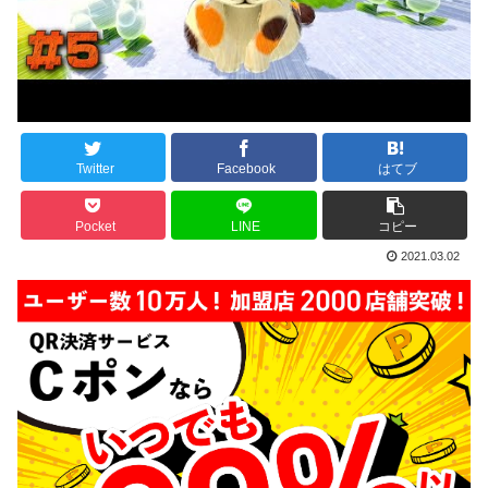
Twitter
Facebook
はてブ
Pocket
LINE
コピー
2021.03.02