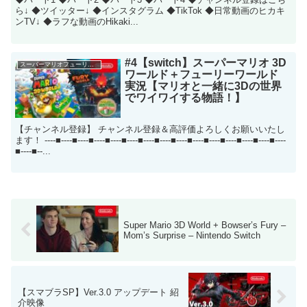
ら↓ ◆ツイッター↓ ◆インスタグラム ◆TikTok ◆日常動画のヒカキ
ンTV↓ ◆ラフな動画のHikaki...
#4【switch】スーパーマリオ 3D
スーパーマリオフューリーワールド
ワールド＋フューリーワールド
実況【マリオと一緒に3Dの世界
でワイワイする物語！】
【チャンネル登録】 チャンネル登録＆高評価よろしくお願いいたし
ます！ ----■----■----■----■----■----■----■----■----■----■----■----■----■----■----
■----■--...
Super Mario 3D World + Bowser’s Fury –
Mom’s Surprise – Nintendo Switch
【スマブラSP】Ver.3.0 アップデート 紹
介映像