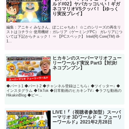
スーパーマリオフューリーワールド
ルド#02】ヤバカッコいい！ギガ
ネコマリオVSクッパ！【ゆっく
り実況プレイ】
編集：アニキィ みなさん、ぽこにゃちわ！ ☆このシリーズの再生リ
ストはコチラ☆ 使用機材：ガレリア（​ゲーミングPC​） ガレリアにつ
いては下記からチェック​！ ⇒ 【PCスペック】 Intel(R) Core(TM) i9-
1...
ヒカキンのスーパーマリオフュー
スーパーマリオフューリーワールド
リーワールド実況 Part3【対決!
ネコブンブン】
◆パート1 ◆パート2 ◆チャンネル登録はこちら↓ ◆ツイッター↓ ◆
インスタグラム ◆TikTok ◆日常動画のヒカキンTV↓ ◆ラフな動画の
HikakinBlog ◆ビー...
LIVE !『（視聴者参加型）スーパ
スーパーマリオフューリーワールド
ーマリオ 3Dワールド ＋ フューリ
ーワールド』2021年2月28日