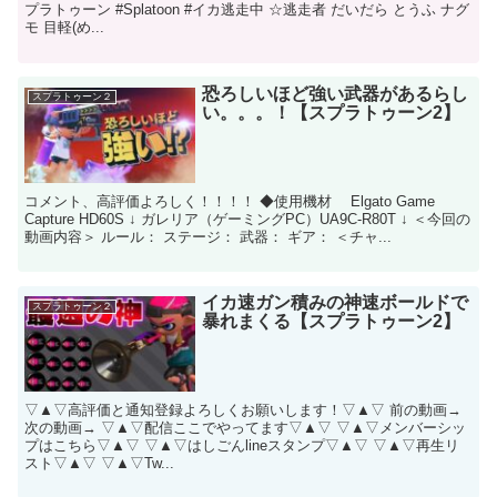
プラトゥーン #Splatoon #イカ逃走中 ☆逃走者 だいだら とうふ ナグ
モ 目軽(め...
恐ろしいほど強い武器があるらし
スプラトゥーン２
い。。。！【スプラトゥーン2】
コメント、高評価よろしく！！！！ ◆使用機材 Elgato Game
Capture HD60S ↓ ガレリア（​ゲーミングPC​）UA9C-R80T ↓ ＜今回の
動画内容＞ ルール： ステージ： 武器： ギア： ＜チャ...
イカ速ガン積みの神速ボールドで
スプラトゥーン２
暴れまくる【スプラトゥーン2】
▽▲▽高評価と通知登録よろしくお願いします！▽▲▽ 前の動画→
次の動画→ ▽▲▽配信ここでやってます▽▲▽ ▽▲▽メンバーシッ
プはこちら▽▲▽ ▽▲▽はしごんlineスタンプ▽▲▽ ▽▲▽再生リ
スト▽▲▽ ▽▲▽Tw...