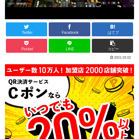
Twitter
Facebook
はてブ
Pocket
LINE
コピー
2021.03.02