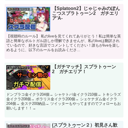
【Splatoon2】じゃじゃみのぽん
スプラトゥーン２
こつスプラトゥーン2 ガチエリ
ア’A-
【視聴時のルール】 私のliveを見てくれてありがとう！私は簡単な英
語と簡単なポルトガル語しか理解できませんが、私のliveは翻訳され
ているので、好きな言語でコメントしてください！誰もがliveを楽し
めるように、以下のルールをお読みくださ...
【ガチマッチ】スプラトゥーン
スプラトゥーン２
2 ガチエリア！
ドンブラコ金イクラ204個→ シャケトバ金イクラ210個→ トキシラズ
金イクラ208個→ ポラリス金イクラ200個→ シェケナダム金イクラ
204個→ 全ステ200納品→ ツイッターもやってますのでフォローもお
願いします！！→
(スプラトゥーン２）初見さん歓
スプラトゥーン２