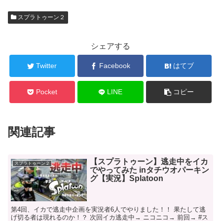
スプラトゥーン２
シェアする
Twitter
Facebook
はてブ
Pocket
LINE
コピー
関連記事
【スプラトゥーン】逃走中をイカ
スプラトゥーン２
でやってみた inタチウオパーキン
グ【実況】Splatoon
第4回、イカで逃走中企画を実況者6人でやりました！！ 果たして逃
げ切る者は現れるのか！？ 次回イカ逃走中→ ニコニコ→ 前回→ #ス