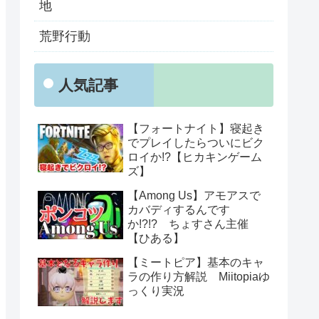
地
荒野行動
人気記事
【フォートナイト】寝起き
でプレイしたらついにビク
ロイか!?【ヒカキンゲーム
ズ】
【Among Us】アモアスで
カバディするんです
か!?!? ちょすさん主催
【ひある】
【ミートピア】基本のキャ
ラの作り方解説 Miitopiaゆ
っくり実況