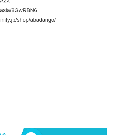
AzX
sia/8GwRBN6
.jp/shop/abadango/