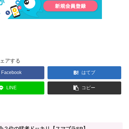
ェアする
Facebook
はてブ
LINE
コピー
界大会２位の猛者ドッキリ【スマブラSP】