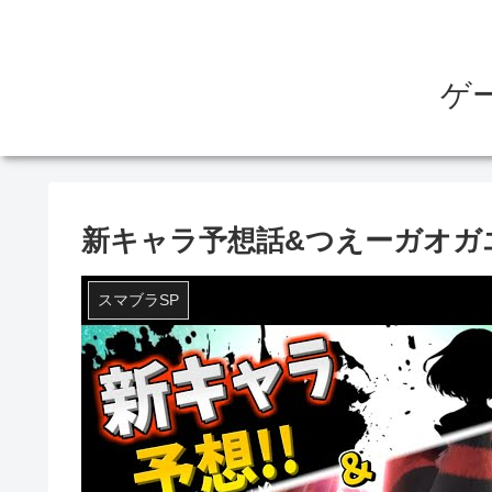
ゲ
新キャラ予想話&つえーガオガ
スマブラSP