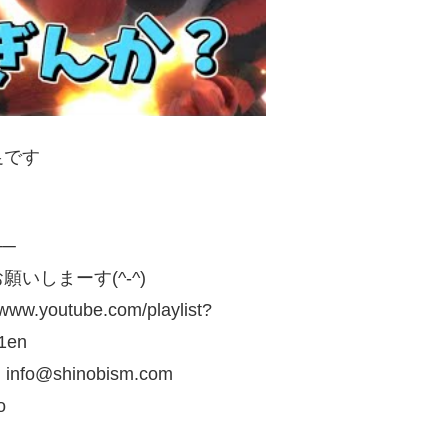
足です
──
しまーす(^-^)
utube.com/playlist?
1en
@shinobism.com
o