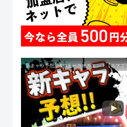
新キャラ予想話&つえーガオガエン！【スマブラ