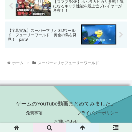
【スマブラSP】ホムラ＆ヒカリ参戦！気
になるキャラ性能を最上位プレイヤーが
考察！！
【字幕実況】スーパーマリオ３Dワール
ド フューリーワールド 黄金の島を発
見！ part9
ホーム
スーパーマリオフューリーワールド
ゲームのYouTube動画まとめてみました。
免責事項
プライバシーポリシー
お問い合わせ
© 2021 ゲームのYouTube動画まとめてみました。.