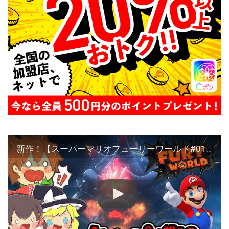
新作！【スーパーマリオフューリーワールド#01】どうしたクッパにまさかの異変！？【ゆっくり実況プレイ】