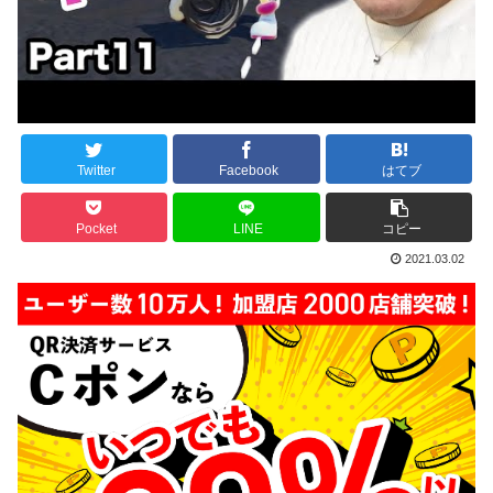
Twitter
Facebook
はてブ
Pocket
LINE
コピー
2021.03.02