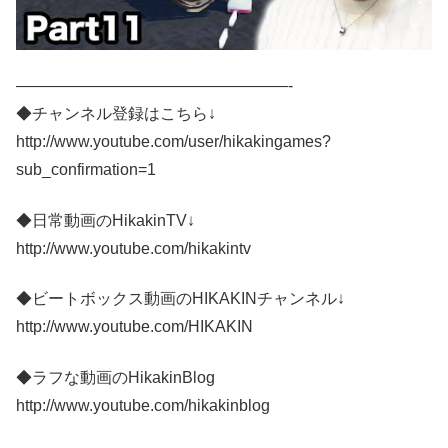
—————————————————-
◆チャンネル登録はこちら↓
http://www.youtube.com/user/hikakingames?
sub_confirmation=1
◆日常動画のHikakinTV↓
http://www.youtube.com/hikakintv
◆ビートボックス動画のHIKAKINチャンネル↓
http://www.youtube.com/HIKAKIN
◆ラフな動画のHikakinBlog
http://www.youtube.com/hikakinblog