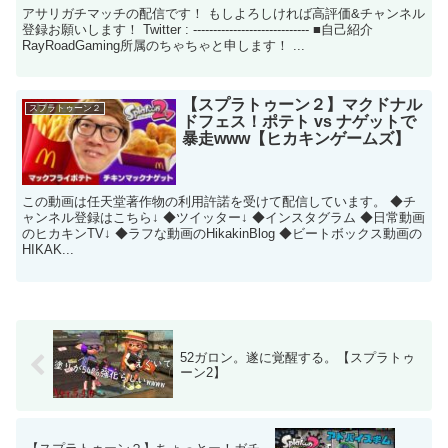
アサリガチマッチの配信です！ もしよろしければ高評価&チャンネル
登録お願いします！ Twitter : ----------------------------- ■自己紹介
RayRoadGaming所属のちゃちゃと申します！ ...
【スプラトゥーン２】マクドナル
スプラトゥーン２
ドフェス！ポテト vs ナゲットで
暴走www【ヒカキンゲームズ】
この動画は任天堂著作物の利用許諾を受けて配信しています。 ◆チ
ャンネル登録はこちら↓ ◆ツイッター↓ ◆インスタグラム ◆日常動画
のヒカキンTV↓ ◆ラフな動画のHikakinBlog ◆ビートボックス動画の
HIKAK...
52ガロン。遂に覚醒する。【スプラトゥ
ーン2】