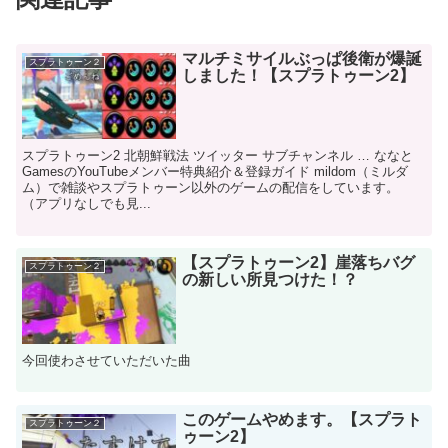
マルチミサイルぶっぱ後衛が爆誕
スプラトゥーン２
しました！【スプラトゥーン2】
スプラトゥーン2 北朝鮮戦法 ツイッター サブチャンネル … ななと
GamesのYouTubeメンバー特典紹介＆登録ガイド mildom（ミルダ
ム）で雑談やスプラトゥーン以外のゲームの配信をしています。
（アプリなしでも見...
【スプラトゥーン2】崖落ちバグ
スプラトゥーン２
の新しい所見つけた！？
今回使わさせていただいた曲
このゲームやめます。【スプラト
スプラトゥーン２
ゥーン2】