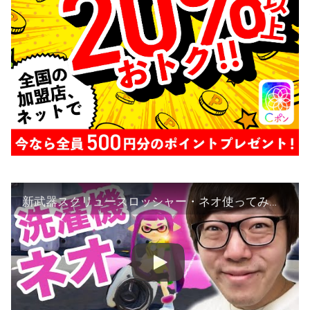
新武器スクリュースロッシャー・ネオ使ってみた！ヒカキンのスプラトゥーン/ Splatoon – Part11 – 実況プレイ