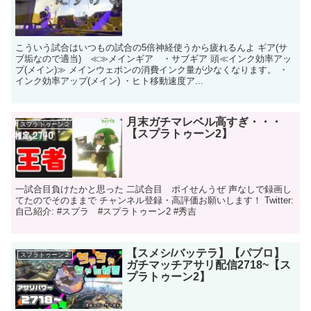
こういう試合はいつもの試合の5倍神経使うから疲れるんよ ギア(サ
ブ垢なので適当) ≪≫メインギア ・サブギア 頭≪インク効率アッ
プ(メイン)≫ メインウェポンの消費インク量が少なくなります。 ・
インク効率アップ(メイン) ・ヒト移動速度ア...
月末ガチマレベル高すぎ・・・
スプラトゥーン２
【スプラトゥーン2】
一試合目負けたかと思った 二試合目 ポイせんうぜ 声なしで録画し
てたのでそのままで チャンネル登録・高評価お願いします！ Twitter:
自己紹介: #スプラ #スプラトゥーン2 #秀吉
【スメシ/バッテラ】【パブロ】
スプラトゥーン２
ガチマッチアサリ配信2718~【ス
プラトゥーン2】