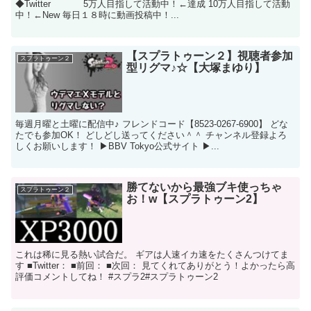
◆Twitter 5万人目指して活動中！←達成 10万人目指して活動
中！←New 毎日１８時に動画投稿中！...
【スプラトゥーン２】視聴者参加
スプラトゥーン２
型リグマ♪☆【大塚まゆり】
毎週月曜と土曜に配信中♪ フレンドコード【8523-0267-6900】 どな
たでも参加OK！ どしどし送ってください＾＾ チャンネル登録よろ
しくお願いします！ ▶BBV Tokyo公式サイト ▶...
勝てないから最強ブキ使っちゃ
スプラトゥーン２
お！w【スプラトゥーン2】
これは稀に見る熱い試合だ。 ギアは人速イカ速をたくさんつけてま
す ■Twitter： ■前回： ■次回： 見てくれてありがとう！よかったら高
評価コメントしてね！ #スプラ2#スプラトゥーン2