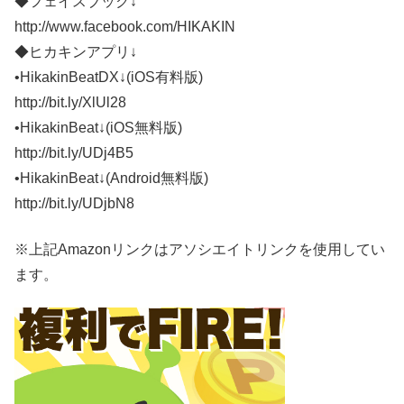
◆フェイスブック↓
http://www.facebook.com/HIKAKIN
◆ヒカキンアプリ↓
•HikakinBeatDX↓(iOS有料版)
http://bit.ly/XlUl28
•HikakinBeat↓(iOS無料版)
http://bit.ly/UDj4B5
•HikakinBeat↓(Android無料版)
http://bit.ly/UDjbN8
※上記Amazonリンクはアソシエイトリンクを使用してい
ます。