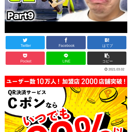
Twitter
Facebook
はてブ
Pocket
LINE
コピー
2021.03.02