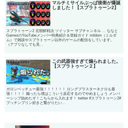
マルチミサイルぶっぱ後衛が爆誕
スプラトゥーン２
しました！【スプラトゥーン2】
スプラトゥーン2 北朝鮮戦法 ツイッター サブチャンネル … ななと
GamesのYouTubeメンバー特典紹介＆登録ガイド mildom（ミルダ
ム）で雑談やスプラトゥーン以外のゲームの配信をしています。
（アプリなしでも見...
この武器強すぎて煽られました。
スプラトゥーン２
【スプラトゥーン２】
ガロンベッチュー最強！！！！！！ ロングブラスターネクロも最
強！！！！ 煽ったら僕はこういう反応するのでやめましょう メンバ
ーシップ始めたぞ！こちらから入れます！ twitter #スプラトゥーン2#
プッチンプリン好きと繋がりたい...