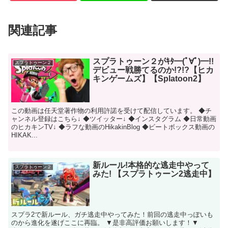
関連記事
スプラトゥーン２がｷﾀ━(ﾟ∀ﾟ)━!!
スプラトゥーン２
デビュー戦勝てるのか!?!?【ヒカ
キンゲームズ】【Splatoon2】
この動画は任天堂著作物の利用許諾を受けて配信しています。 ◆チ
ャンネル登録はこちら↓ ◆ツイッター↓ ◆インスタグラム ◆日常動画
のヒカキンTV↓ ◆ラフな動画のHikakinBlog ◆ビートボックス動画の
HIKAK...
新ルール!本格的な逃走中やって
スプラトゥーン２
みた! 【スプラトゥーン2逃走中】
スプラ2で新ルール、ガチ逃走中やってみた！前回の逃走中っぽいも
のから進化を遂げここに再臨。 ▼是非高評価お願いします！▼