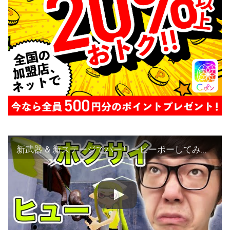
新武器 & 新ステージでパーリーピーポーしてみた！ヒカキンのスプラトゥーン/ Splatoon – Part9 – 実況プレイ