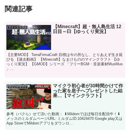
関連記事
【Minecraft】超・無人島生活 12
マインクラフト
日目～臼【ゆっくり実況】
【主要MOD】 TerraFirmaCraft 目標は今の所なし、とりあえず生き延
びる 【過去動画】 【Minecraft】なまけもののマインクラフト 【ゆ
っくり実況】 【GMOD】シリーズ 「フリーBGM・音楽素材MusMus
」...
マイクラ初心者が30時間かけて作
マインクラフト
った家を息子へプレゼントした結
果…【マインクラフト】
参考（パクら）せて頂いた動画： ⬇Mildomでほぼ毎日生配信中！⬇
メッスのミルダムページURL: ミルダムID:10424470 Google play又は
App StoreでMildomアプリをダウンロ...