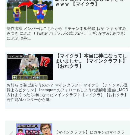
ｗｗｗ 【マイクラ】
制作者様 メンバーはこちらから 🌂チャンネル登録 ねが ラギ かすみ
みつき にぶぶ 🌂Twitter パラソル公式: ねが： ラギ: かすみ: みつき:
にぶぶ: &#x...
【マイクラ】本当に神になってし
マインクラフト
まいました。【マインクラフト】
【おれクラ】
お前らは俺に逆らうのか？ マインクラフト マイクラ 【チャンネル登
録よろピクミン】 Instagramのフォローもしようね(強制) 適当にMOD
入れまくったら神になったマインクラフト【マイクラ】【おれクラ】
高性能AIハンターから逃...
【マインクラフト】ヒカキンのマイクラ