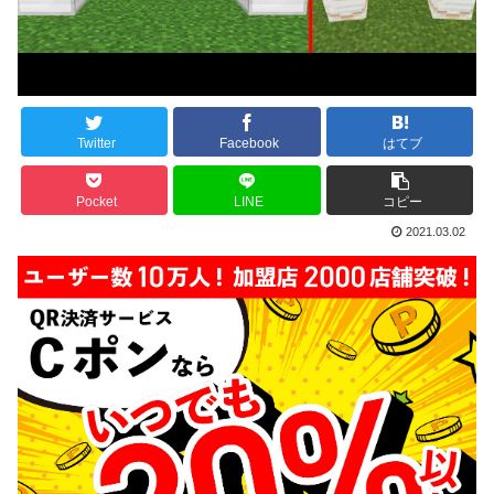
Twitter
Facebook
はてブ
Pocket
LINE
コピー
2021.03.02