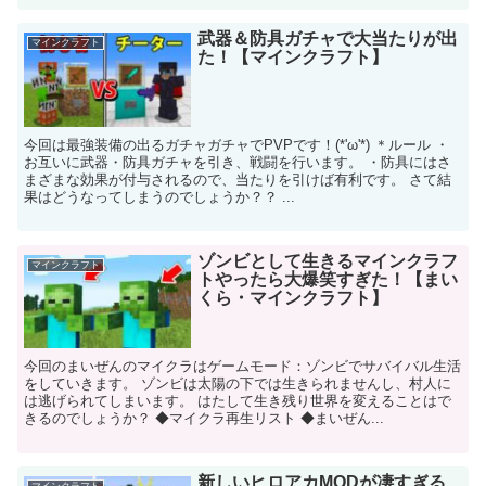
武器＆防具ガチャで大当たりが出
マインクラフト
た！【マインクラフト】
今回は最強装備の出るガチャガチャでPVPです！(*'ω'*) ＊ルール ・
お互いに武器・防具ガチャを引き、戦闘を行います。 ・防具にはさ
まざまな効果が付与されるので、当たりを引けば有利です。 さて結
果はどうなってしまうのでしょうか？？ ...
ゾンビとして生きるマインクラフ
マインクラフト
トやったら大爆笑すぎた！【まい
くら・マインクラフト】
今回のまいぜんのマイクラはゲームモード：ゾンビでサバイバル生活
をしていきます。 ゾンビは太陽の下では生きられませんし、村人に
は逃げられてしまいます。 はたして生き残り世界を変えることはで
きるのでしょうか？ ◆マイクラ再生リスト ◆まいぜん...
新しいヒロアカMODが凄すぎる
マインクラフト