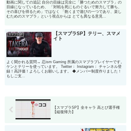
動画に関しての追記 自分の目線は完全に「勝つためのスマブラ」の
目線になっているため、 「対戦を死にものぐるいで努力して勝ち、
その喜びを得るため」ではなく 「飽くまで遊びの一つであり、楽し
むためのスマブラ」という視点からは とても異なる意見...
【スマブラSP】テリー、スマメ
スマブラSP
イト
よく聞かれる質問→ 忍ism Gaming 所属のスマブラプレイヤーです。
ケンとテリーを使っています。 Twitter： Instagram： チャンネル登
録！高評価！よろしくお願いします。 ◆メンバー制度作りました！
もしご支...
【スマブラSP】全キャラ 高とび選手権
【縦復帰力】