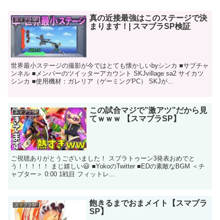
真の近接最強はこのステージで決
スマブラSP
まります！| スマブラSP検証
世界最小ステージの撮影が今ではとても懐かしいbyシンカ ■サブチャ
ンネル ■メンバーのツイッターアカウント SKJvillage sa2 サイカツ
シンカ ■使用機材：ガレリア（ゲーミングPC） SKJが...
この試合マジで”激アツ”だから見
スマブラSP
てｗｗｗ 【スマブラSP】
ご視聴ありがとうございました！ スプラトゥーン3発表おめでと
う！！！！！ まじ嬉しい😃 ■YokoのTwitter ■EDの素敵なBGM ＜チ
ャプター＞ 0:00 1戦目 フィットレ...
飽きるまでおまメイト【スマブラ
スマブラSP
SP】