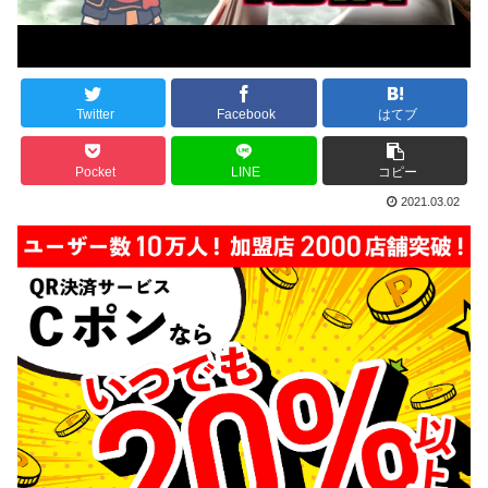
Twitter
Facebook
はてブ
Pocket
LINE
コピー
2021.03.02