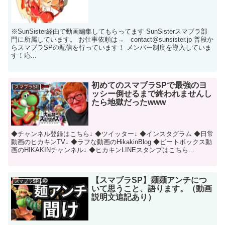
※SunSister経由で動画編集してもらってます SunSisterスマブラ部
門に所属しています。 お仕事依頼は→ contact@sunsister.jp 普段か
らスマブラSPの配信を行っています！ メンバー制度を導入していま
す！応...
初めてのスマブラSPで最強のヨ
スマブラSP
ッシー倒せるまで終われませんし
たら地獄だったwww
◆チャンネル登録はこちら↓ ◆ツイッター↓ ◆インスタグラム ◆日常
動画のヒカキンTV↓ ◆ラフな動画のHikakinBlog ◆ビートボックス動
画のHIKAKINチャンネル↓ ◆ヒカキンLINEスタンプはこちら...
【スマブラSP】麺麺アンチにつ
スマブラSP
いて思うこと、語ります。（動画
説明文追記あり）