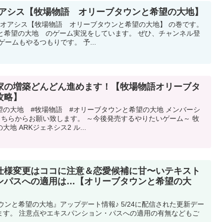
オアシス【牧場物語 オリーブタウンと希望の大地】
のオアシス【牧場物語 オリーブタウンと希望の大地】 の巻です。
と希望の大地 のゲーム実況をしています。 ぜひ、チャンネル登
ームもやるつもりです。 予...
家の増築どんどん進めます！【牧場物語オリーブタ
攻略】
の大地 #牧場物語 #オリーブタウンと希望の大地 メンバーシ
こちらからお願い致します。 ～今後発売するやりたいゲーム～ 牧
 ARKジェネシス2 ル...
仕様変更はココに注意＆恋愛候補に甘〜いテキスト
ンパスへの適用は…【オリーブタウンと希望の大
゙タウンと希望の大地』アップデート情報♪ 5/24に配信された更新デー
ます。 注意点やエキスパンション・パスへの適用の有無などもご