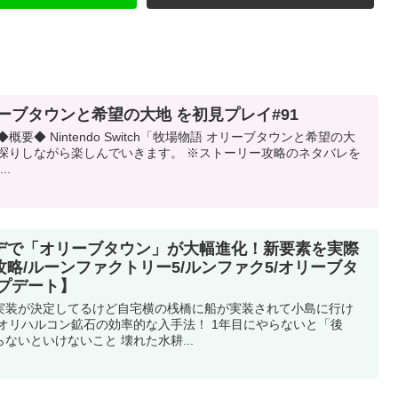
ーブタウンと希望の大地 を初見プレイ#91
要◆ Nintendo Switch「牧場物語 オリーブタウンと希望の大
手探りしながら楽しんでいきます。 ※ストーリー攻略のネタバレを
..
デで「オリーブタウン」が大幅進化！新要素を実際
略/ルーンファクトリー5/ルンファク5/オリーブタ
プデート】
実装が決定してるけど自宅横の桟橋に船が実装されて小島に行け
オリハルコン鉱石の効率的な入手法！ 1年目にやらないと「後
ないといけないこと 壊れた水耕...