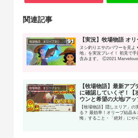
関連記事
【実況】牧場物語 オリ
牧場物語 オリーブタウンと希望の大地
ヌシ釣りエサのパワーを見よ ◆概
地」を実況プレイ！ 初見で
含みます。 Ⓒ2021 Marvelous.
【牧場物語】最新アプ
牧場物語 オリーブタウンと希望の大地
に確認していくぞ！【攻
ウンと希望の大地/アッ
【牧場物語】隠しエリア」の
る？ 最効率！オリーブ結晶＆
悔」すること・「絶対」にやら