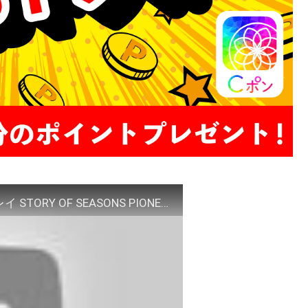
牧場物語 オリーブタウンと希望の大地 実機プレイ STORY OF SEASONS PIONEERS OF OLIVE TOWN NEW GAMEPLAY ニンテンドースイッチ