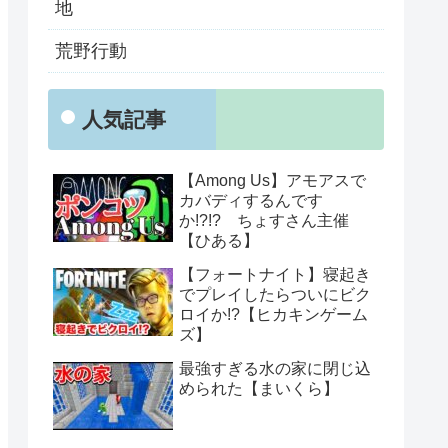
地
荒野行動
人気記事
【Among Us】アモアスで
カバディするんです
か!?!? ちょすさん主催
【ひある】
【フォートナイト】寝起き
でプレイしたらついにビク
ロイか!?【ヒカキンゲーム
ズ】
最強すぎる水の家に閉じ込
められた【まいくら】