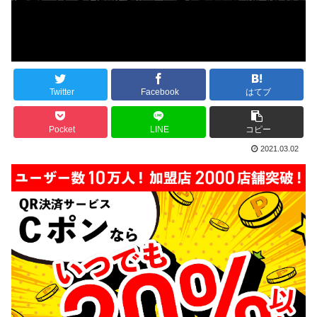
Twitter
Facebook
はてブ
Pocket
LINE
コピー
2021.03.02