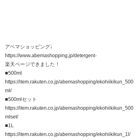
アベマショッピング↓
https://www.abemashopping.jp/detergent-
楽天ページできました！
■500ml
https://item.rakuten.co.jp/abemashopping/ekohiikikun_500
ml/
■500mlセット
https://item.rakuten.co.jp/abemashopping/ekohiikikun_500
mlset/
■1L
https://item.rakuten.co.jp/abemashopping/ekohiikikun_1l/