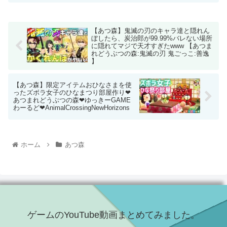
【あつ森】鬼滅の刃のキャラ達と隠れん
ぼしたら、炭治郎が99.99%バレない場所
に隠れてマジで天才すぎたwww 【あつま
れどうぶつの森:鬼滅の刃 鬼ごっこ:善逸
】
【あつ森】限定アイテムおひなさまを使
ったズボラ女子のひなまつり部屋作り❤
あつまれどうぶつの森❤ゆっきーGAME
わーるど❤AnimalCrossingNewHorizons
ホーム
あつ森
ゲームのYouTube動画まとめてみました。