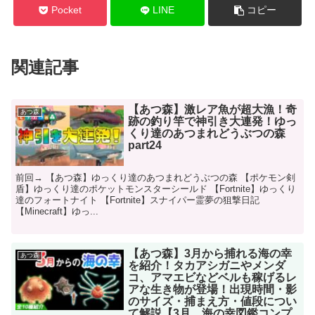
Pocket
LINE
コピー
関連記事
【あつ森】激レア魚が超大漁！奇
あつ森
跡の釣り竿で神引き大連発！ゆっ
くり達のあつまれどうぶつの森
part24
前回→ 【あつ森】ゆっくり達のあつまれどうぶつの森 【ポケモン剣
盾】ゆっくり達のポケットモンスターシールド 【Fortnite】ゆっくり
達のフォートナイト 【Fortnite】スナイパー霊夢の狙撃日記
【Minecraft】ゆっ...
【あつ森】3月から捕れる海の幸
あつ森
を紹介！タカアシガニやメンダ
コ、アマエビなどベルも稼げるレ
アな生き物が登場！出現時間・影
のサイズ・捕まえ方・値段につい
て解説【3月 海の幸図鑑コンプ