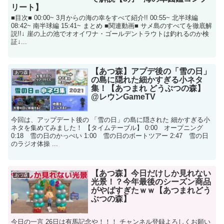
リート】
■目次■ 00:00~ 3月からの海の幸をすべて紹介!! 00:55~ 北半球編
08:42~ 南半球編 15:41~ まとめ ■関連動画■ サメ島のすべてを徹底解
説!!↓ 崖の上の池でオオイワナ・ゴールデントラウトは釣れるのか検
証↓...
【あつ森】アプデ後の「雪の日」
あつ森
の島に隠れた細かすぎる小ネタ
集！【あつまれ どうぶつの森】
@レウンGameTV
今回は、アップデート後の 「雪の日」の島に隠された 細かすぎる小
ネタを集めてみました！ 【タイムテーブル】 0:00 オープニング
0:18 雪の日のかっぺい 1:00 雪の日のボートツアー 2:47 雪の日
のラジオ体操 ...
【あつ森】今日だけしか見れない
あつ森
光景！？今年最後のシーズン商品
がやばすぎたｗｗ【あつまれどう
ぶつの森】
今日の一言 26日は有馬記念や！！！ チャンネル登録よろしくお願い