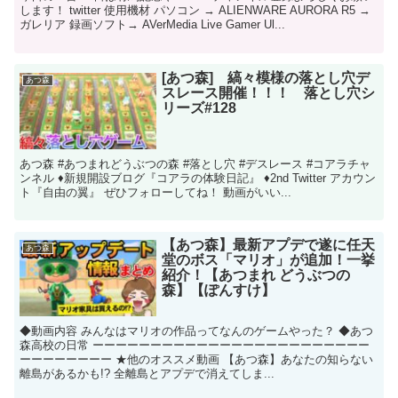
します！ twitter 使用機材 パソコン → ALIENWARE AURORA R5 →
ガレリア 録画ソフト→ AVerMedia Live Gamer Ul...
[あつ森] 縞々模様の落とし穴デ
あつ森
スレース開催！！！ 落とし穴シ
リーズ#128
あつ森 #あつまれどうぶつの森 #落とし穴 #デスレース #コアラチャ
ンネル ♦︎新規開設ブログ『コアラの体験日記』 ♦︎2nd Twitter アカウン
ト『自由の翼』 ぜひフォローしてね！ 動画がいい...
【あつ森】最新アプデで遂に任天
あつ森
堂のボス「マリオ」が追加！一挙
紹介！【あつまれ どうぶつの
森】【ぽんすけ】
◆動画内容 みんなはマリオの作品ってなんのゲームやった？ ◆あつ
森高校の日常 ーーーーーーーーーーーーーーーーーーーーーーーー
ーーーーーーーー ★他のオススメ動画 【あつ森】あなたの知らない
離島があるかも!? 全離島とアプデで消えてしま...