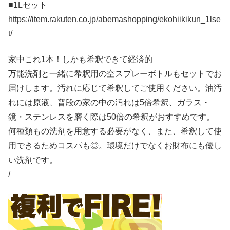
■1Lセット
https://item.rakuten.co.jp/abemashopping/ekohiikikun_1lse
t/
家中これ1本！しかも希釈できて経済的
万能洗剤と一緒に希釈用の空スプレーボトルもセットでお
届けします。汚れに応じて希釈してご使用ください。油汚
れには原液、普段の家の中の汚れは5倍希釈、ガラス・
鏡・ステンレスを磨く際は50倍の希釈がおすすめです。
何種類もの洗剤を用意する必要がなく、また、希釈して使
用できるためコスパも◎。環境だけでなくお財布にも優し
い洗剤です。
/