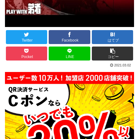
Twitter
Facebook
はてブ
Pocket
LINE
コピー
2021.03.02