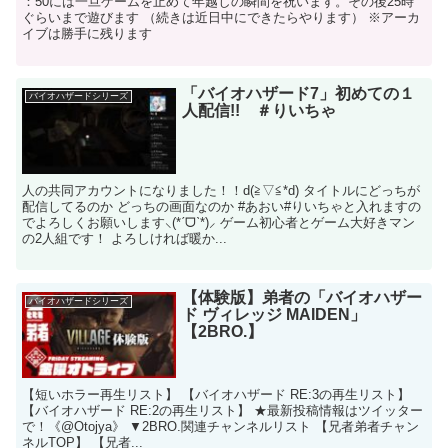
：50には一旦ゲームを止めて年越しの瞬間を祝います。その後25時
ぐらいまで遊びます （続きは近日中にできたらやります） ※アーカ
イブは勝手に残ります
「バイオハザード7」初めての１
バイオハザードシリーズ
人配信!! ＃りいちゃ
人の共同アカウントになりました！！d(≧▽≦*d) タイトルにどっちが
配信してるのか どっちの画面なのか #あおい#りいちゃと入れますの
でよろしくお願いします⸜(*ˊᗜˋ*)⸝ ゲーム初心者とゲーム大好きマン
の2人組です！ よろしければ暖か...
【体験版】弟者の「バイオハザー
バイオハザードシリーズ
ド ヴィレッジ MAIDEN」
【2BRO.】
【短いホラー再生リスト】 【バイオハザード RE:3の再生リスト】
【バイオハザード RE:2の再生リスト】 ★最新投稿情報はツイッター
で！《@Otojya》 ▼2BRO.関連チャンネルリスト 【兄者弟者チャン
ネルTOP】 【兄者...