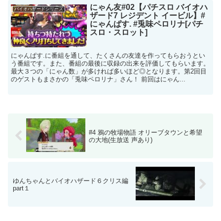
にゃん友#02【パチスロ バイオハ
バイオハザードシリーズ
ザード7 レジデント イービル】#
にゃんぱす. #兎味ペロリナ[パチ
スロ・スロット]
にゃんぱす.に番組を通して、たくさんの友達を作ってもらおうとい
う番組です。また、番組の最後に収録の出来を評価してもらいます。
最大３つの「にゃん数」が多ければ多いほど◎となります。第2回目
のゲストもまさかの「兎味ペロリナ」さん！ 前回はにゃん...
#4 鴉の牧場物語 オリーブタウンと希望
の大地(生放送 声あり)
ゆんちゃんとバイオハザード６クリス編
part１