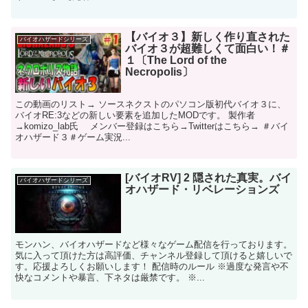
【バイオ３】新しく作り直された
バイオハザードシリーズ
バイオ３が超難しくて面白い！＃
１〔The Lord of the
Necropolis〕
この動画のリスト→ ソースネクストのパソコン版初代バイオ３に、
バイオRE:3などの新しい要素を追加したMODです。 製作者
→komizo_lab氏 メンバー登録はこちら→​​​ Twitterはこちら→ ＃バイ
オハザード３＃ゲーム実況​...
[バイオRV] 2 隠された真実。バイ
バイオハザードシリーズ
オハザード・リベレーションズ
モンハン、バイオハザードなど様々なゲーム配信を行っております。
気に入って頂けた方は高評価、チャンネル登録して頂けると嬉しいで
す。応援よろしくお願いします！ 配信時のルール ※過度な発言や不
快なコメントや暴言、下ネタは厳禁です。 ※...