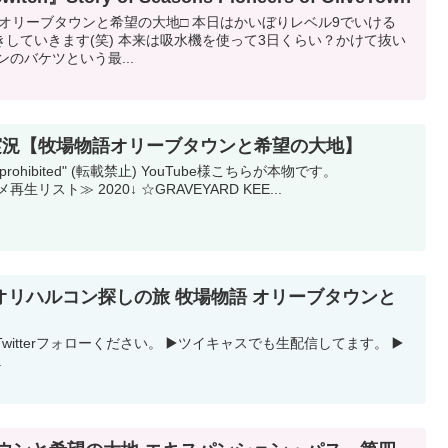
牧場物語オリーブタウンと希望の大地□ 本日はかいぼりレベル9でいける
していきます(笑) 本来は吸水機を使って3日くらい？かけて抜い
のバケツという最...
語実況【牧場物語オリーブタウンと希望の大地】
nt is prohibited" (転載禁止) YouTube様こちらが本物です。
スメ再生リスト≫ 2020↓ ☆GRAVEYARD KEE...
リハルコン探しの旅 牧場物語 オリーブタウンと
witterフォローください。 ▶️ツイキャスでも生配信してます。 ▶️
.