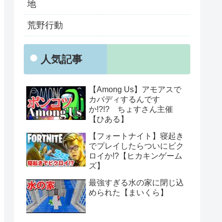
地
荒野行動
人気記事
【Among Us】アモアスで
カバディするんです
か!?!? ちょすさん主催
【ひある】
【フォートナイト】寝起き
でプレイしたらついにビク
ロイか!?【ヒカキンゲーム
ズ】
最強すぎる水の家に閉じ込
められた【まいくら】