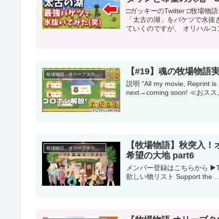
□ガッキーのTwitter □
「太古の湖」をバケツで水抜き
ていくのですが、 オリハルコン
【#19】魂の牧場物
牧場物語 オリーブタウンと希望の大地
説明 "All my movie, Repri
next→coming soon! ≪おス
【牧場物語】秋突入！オ
牧場物語 オリーブタウンと希望の大地
希望の大地 part6
メンバー登録はこちらから ▶️T
欲しい物リスト Support the ..