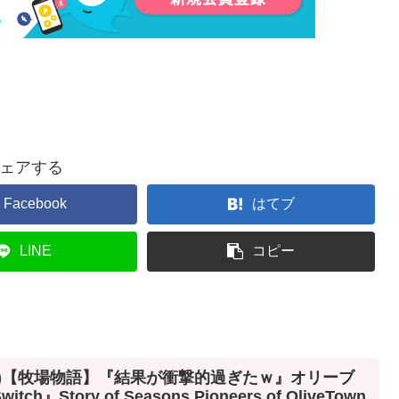
ェアする
Facebook
はてブ
LINE
コピー
笑)【牧場物語】『結果が衝撃的過ぎたｗ』オリーブ
Story of Seasons Pioneers of OliveTown