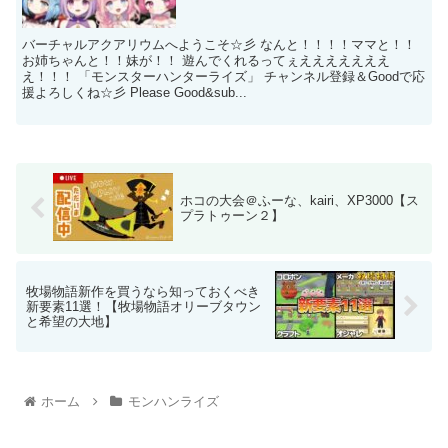
バーチャルアクアリウムへようこそ☆彡 なんと！！！！ママと！！
お姉ちゃんと！！妹が！！ 遊んでくれるってぇえええええええ
え！！！ 「モンスターハンターライズ」 チャンネル登録＆Goodで応
援よろしくね☆彡 Please Good&sub...
ホコの大会＠ふーな、kairi、XP3000【ス
プラトゥーン２】
牧場物語新作を買うなら知っておくべき
新要素11選！【牧場物語オリーブタウン
と希望の大地】
ホーム
モンハンライズ