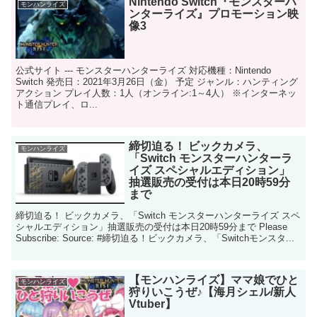
Nintendo Switch『モンスターハ
モンハンライズ
ンターライズ』プロモーション映
像3
公式サイト --- モンスターハンターライズ 対応機種：Nintendo
Switch 発売日：2021年3月26日（金） 予定 ジャンル：ハンティング
アクション プレイ人数：1人（オンライン:1～4人） ※インターネッ
ト通信プレイ、ロ...
締切迫る！ ビックカメラ、
モンハンライズ
「Switch モンスターハンターラ
イズ スペシャルエディション」
抽選販売の受付は本日20時59分
まで
締切迫る！ ビックカメラ、「Switch モンスターハンターライズ スペ
シャルエディション」抽選販売の受付は本日20時59分まで Please
Subscribe: Source: #締切迫る！ビックカメラ、「Switchモンスタ...
【モンハンライズ】ママ娘でひと
モンハンライズ
狩りいこうぜ♪【海月シェル/新人
Vtuber】