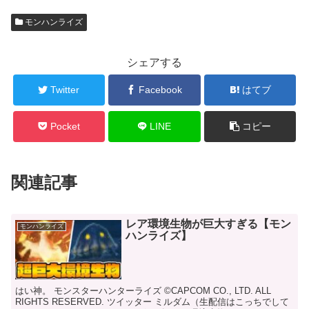
モンハンライズ
シェアする
Twitter
Facebook
はてブ
Pocket
LINE
コピー
関連記事
レア環境生物が巨大すぎる【モン
モンハンライズ
ハンライズ】
はい神。 モンスターハンターライズ ©CAPCOM CO., LTD. ALL
RIGHTS RESERVED. ツイッター ミルダム（生配信はこっちでして