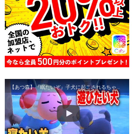
【あつ森】『眠たいぞ』子犬に起こされるちゃちゃまるを実況する【あつまれどうぶつの森】【アナウンサー】【たいきち】