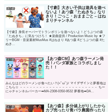
【寸劇】大きい子供は遊具を遊べ
あつ森
ないよ！あつ森「たぬきち」なり
きり！ごっこ・おままごと – はね
まりチャンネル
【寸劇】身長オーバーでトランポリンを遊べないよ！どうぶつの森
「たぬきち」に気をつけろ！ ★楽曲提供 / Production Music by ★フ
リーBGM・音楽素材MusMus #はねまり #あつ森 #どうぶつの森 #た
ぬき...
【あつ森CM】あつ森ラーメン発
あつ森
売！パンダ家族とコラボしまし
た！！
みんなはどのラーメンが食べたい？(=ﾟωﾟ)ﾉ マイデザインと夢番地は
こちら☆ －－－－－－－－－－－－－－－－－－－－－－－－ ちー
にゃチャンネルパーカー➡MA-2308-0350-9532 夢番地➡DA...
【あつ森】多分値上がりしたから
あつ森
カブ売ったり青バラ農園作ったり