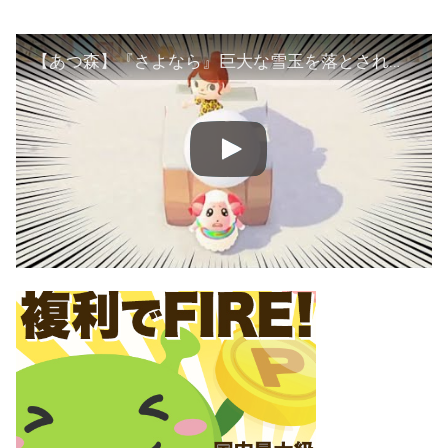
【あつ森】『さよなら』巨大な雪玉を落とされるちゃちゃまるを実況する【あつまれどうぶつの森】【どう森】【アナウンサー】【ゲーム実況】