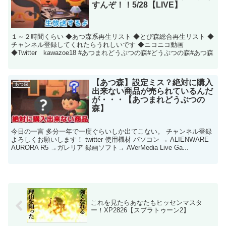
すんぞ！！5/28【LIVE】
１～２時間くらい ◆あつ森系再生リスト ◆とび森総合再生リスト ◆
チャンネル登録してくれたらうれしいです ◆ニコニコ動画
◆Twitter kawazoe18 #あつまれどうぶつの森#どうぶつの森#あつ森
【あつ森】設定ミス？絶対に購入
あつ森
出来ない商品が売られているんだ
が・・・【あつまれどうぶつの
森】
今日の一言 多分一年で一度ぐらいしか出てこない。 チャンネル登録
よろしくお願いします！ twitter 使用機材 パソコン → ALIENWARE
AURORA R5 →ガレリア 録画ソフト→ AVerMedia Live Ga...
これを見たらあなたもヒッセンマスタ
ー！XP2826【スプラトゥーン2】