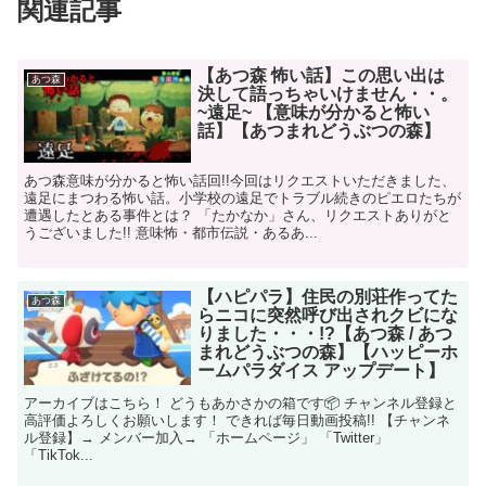
関連記事
【あつ森 怖い話】この思い出は
あつ森
決して語っちゃいけません・・。
~遠足~ 【意味が分かると怖い
話】【あつまれどうぶつの森】
あつ森意味が分かると怖い話回!!今回はリクエストいただきました、
遠足にまつわる怖い話。小学校の遠足でトラブル続きのピエロたちが
遭遇したとある事件とは？ 「たかなか」さん、リクエストありがと
うございました!! 意味怖・都市伝説・あるあ...
【ハピパラ】住民の別荘作ってた
あつ森
らニコに突然呼び出されクビにな
りました・・・!?【あつ森 / あつ
まれどうぶつの森】【ハッピーホ
ームパラダイス アップデート】
アーカイブはこちら！ どうもあかさかの箱です📦 チャンネル登録と
高評価よろしくお願いします！ できれば毎日動画投稿!! 【チャンネ
ル登録】→ メンバー加入→ 「ホームページ」 「Twitter」
「TikTok...