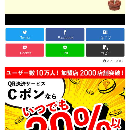
Twitter
Facebook
はてブ
Pocket
LINE
コピー
2021.03.03