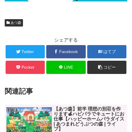
あつ森
シェアする
Twitter
Facebook
はてブ
Pocket
LINE
コピー
関連記事
【あつ森】前半 理想の別荘を作
あつ森
ります🍎ハピパラでキュートにお
仕事【ハッピーホームパラダイス
| あつまれどうぶつの森 | ライ
ブ】