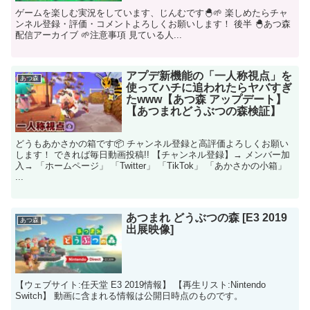
ゲームを楽しむ実況をしています、じんむです🐣🌱 楽しめたらチャ
ンネル登録・評価・コメントよろしくお願いします！ 後半 🐣あつ森
配信アーカイブ 🌱注意事項 見ている人...
アプデ新機能の「一人称視点」を
あつ森
使ってハチに追われたらヤバすぎ
たwww【あつ森 アップデート】
【あつまれどうぶつの森検証】
どうもあかさかの箱です📦 チャンネル登録と高評価よろしくお願い
します！ できれば毎日動画投稿!! 【チャンネル登録】→ メンバー加
入→ 「ホームページ」 「Twitter」 「TikTok」 「あかさかの小箱」
...
あつまれ どうぶつの森 [E3 2019
あつ森
出展映像]
【ウェブサイト:任天堂 E3 2019情報】 【再生リスト:Nintendo
Switch】 動画に含まれる情報は公開日時点のものです。