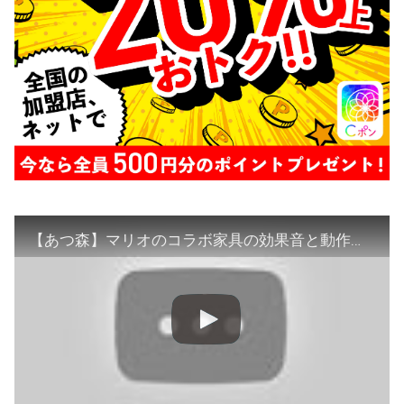
【あつ森】マリオのコラボ家具の効果音と動作まとめ【あつまれどうぶつの森】