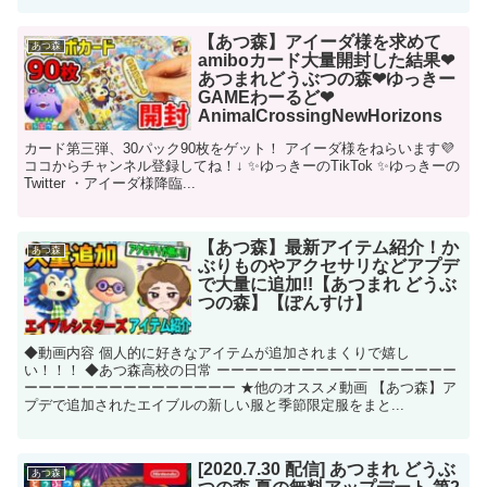
【あつ森】アイーダ様を求めて
あつ森
amiboカード大量開封した結果❤
あつまれどうぶつの森❤ゆっきー
GAMEわーるど❤
AnimalCrossingNewHorizons
カード第三弾、30パック90枚をゲット！ アイーダ様をねらいます💜
ココからチャンネル登録してね！↓ ✨ゆっきーのTikTok ✨ゆっきーの
Twitter ・アイーダ様降臨...
【あつ森】最新アイテム紹介！か
あつ森
ぶりものやアクセサリなどアプデ
で大量に追加!!【あつまれ どうぶ
つの森】【ぽんすけ】
◆動画内容 個人的に好きなアイテムが追加されまくりで嬉し
い！！！ ◆あつ森高校の日常 ーーーーーーーーーーーーーーーーー
ーーーーーーーーーーーーーーー ★他のオススメ動画 【あつ森】ア
プデで追加されたエイブルの新しい服と季節限定服をまと...
[2020.7.30 配信] あつまれ どうぶ
あつ森