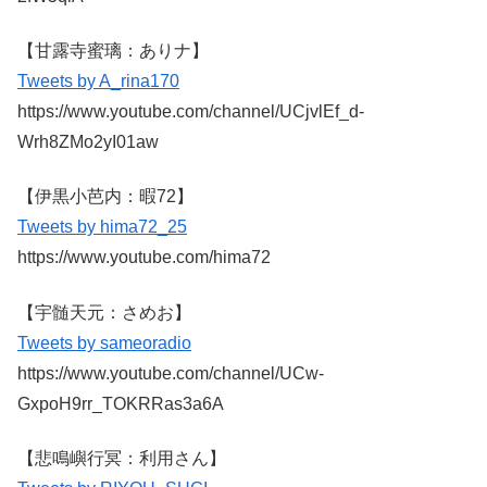
【甘露寺蜜璃：ありナ】
Tweets by A_rina170
https://www.youtube.com/channel/UCjvlEf_d-
Wrh8ZMo2yI01aw
【伊黒小芭内：暇72】
Tweets by hima72_25
https://www.youtube.com/hima72
【宇髄天元：さめお】
Tweets by sameoradio
https://www.youtube.com/channel/UCw-
GxpoH9rr_TOKRRas3a6A
【悲鳴嶼行冥：利用さん】