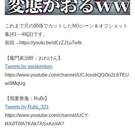
これまで尺の関係でカットしたNGシーン＆オフショット
集(41～49話)です。
前回→https://youtu.be/sEzZJ1uTwIk
【竈門炭治郎：おわけん】
Tweets by owakenken
https://www.youtube.com/channel/UCJoxsbQGOo2L6TEU
wl9MqUg
【我妻善逸：RuBi】
Tweets by Rubi_321
https://www.youtube.com/channel/UCY-
f4XdT0fA7KAk7ASxAzmA?