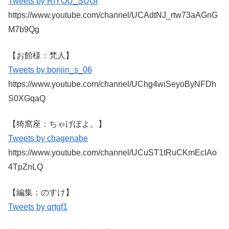
Tweets by RIYOU_SUGI
https://www.youtube.com/channel/UCAdtNJ_rtw73aAGnG
M7b9Qg
【お館様：梵人】
Tweets by bonjin_s_06
https://www.youtube.com/channel/UChg4wiSeyoByNFDh
S0XGqaQ
【猗窩座：ちゃげぽよ。】
Tweets by chagenabe
https://www.youtube.com/channel/UCuST1tRuCKmEcIAo
4TpZnLQ
【編集：のすけ】
Tweets by qrtgf1