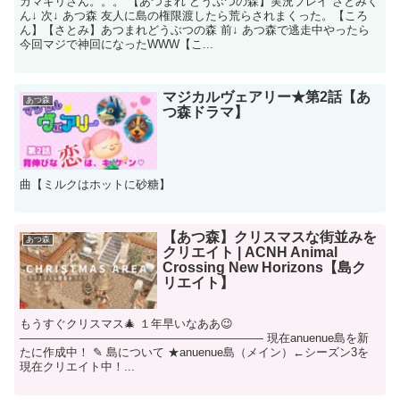
カマキリさん。。。 【あつまれ どうぶつの森】実況プレイ さとみく
ん↓ 次↓ あつ森 友人に島の権限渡したら荒らされまくった。【ころ
ん】【さとみ】あつまれどうぶつの森 前↓ あつ森で逃走中やったら
今回マジで神回になったWWW【こ...
マジカルヴェアリー★第2話【あ
あつ森
つ森ドラマ】
曲【ミルクはホットに砂糖】
【あつ森】クリスマスな街並みを
あつ森
クリエイト | ACNH Animal
Crossing New Horizons【島ク
リエイト】
もうすぐクリスマス🎄 １年早いなああ😉
————————————————————— 現在anuenue島を新
たに作成中！ ✎ 島について ★anuenue島（メイン）←シーズン3を
現在クリエイト中！...