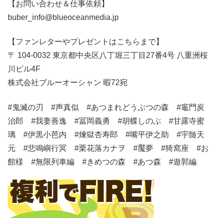
【お問い合わせ＆仕事依頼】
buber_info@blueoceanmedia.jp
【ファンレターやプレゼントはこちらまで】
〒 104-0032 東京都中央区八丁堀三丁目27番4号 八重洲桜
川ビル4F
株式会社ブルーオーシャン 暇72宛
#鬼滅の刃 #声真似 #あつまれどうぶつの森 #竈門炭
治郎 #我妻善逸 #冨岡義勇 #胡蝶しのぶ #甘露寺蜜
璃 #伊黒小芭内 #煉獄杏寿郎 #嘴平伊之助 #宇髄天
元 #悲鳴嶼行冥 #栗花落カナヲ #魘夢 #猗窩座 #お
館様 #無限列車編 #きめつの森 #あつ森 #遊郭編