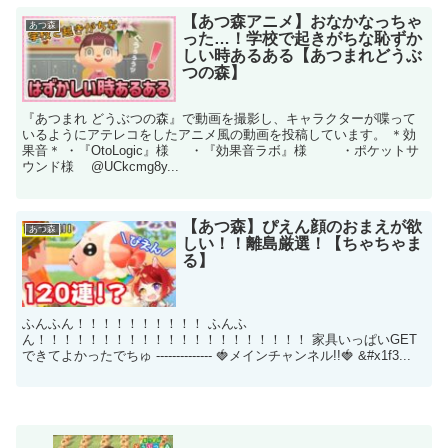
【あつ森アニメ】おなかなっちゃ
あつ森
った…！学校で起きがちな恥ずか
しい時あるある【あつまれどうぶ
つの森】
『あつまれ どうぶつの森』で動画を撮影し、キャラクターが喋って
いるようにアテレコをしたアニメ風の動画を投稿しています。 ＊効
果音＊ ・『OtoLogic』様 ・『効果音ラボ』様 ・ポケットサ
ウンド様 @UCkcmg8y...
【あつ森】ぴえん顔のおまえが欲
あつ森
しい！！離島厳選！【ちゃちゃま
る】
ふんふん！！！！！！！！！！ ふんふ
ん！！！！！！！！！！！！！！！！！！！！！ 家具いっぱいGET
できてよかったでちゅ -------------- 🍓メインチャンネル!!🍓 &#x1f3...