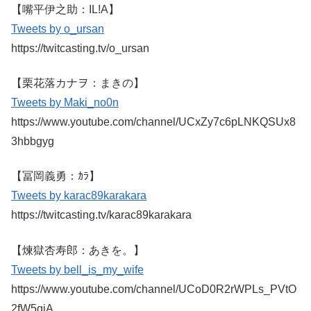
【嘴平伊之助：IL!A】
Tweets by o_ursan
https://twitcasting.tv/o_ursan
【栗花落カナヲ：まきの】
Tweets by Maki_no0n
https://www.youtube.com/channel/UCxZy7c6pLNKQSUx8
3hbbgyg
【冨岡義勇：ｶﾗ】
Tweets by karac89karakara
https://twitcasting.tv/karac89karakara
【煉獄杏寿郎：あきを。】
Tweets by bell_is_my_wife
https://www.youtube.com/channel/UCoD0R2rWPLs_PVtO
2fW5qiA