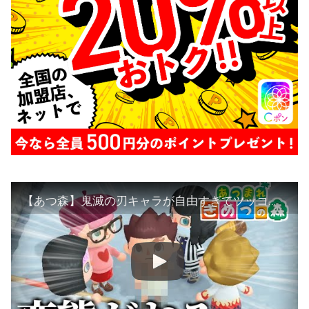
【あつ森】鬼滅の刃キャラが自由すぎてツッコミどころしかないｗｗｗｗ【きめつの森 ＃49.5】