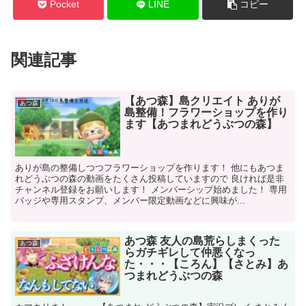
Pocket
LINE
コピー
関連記事
【あつ森】島クリエイト ありが
あつ森
島整備！フラワーショップを作り
ます【あつまれどうぶつの森】
ありが島の整備しつつフラワーショップを作ります！ 他にもあつま
れどうぶつの森の動画をたくさん投稿していますので 良ければ是非
チャンネル登録をお願いします！ メンバーシップ始めました！ 専用
バッジや専用スタンプ、メンバー限定動画などに興味が...
あつ森 友人の島荒らしまくった
あつ森
らガチギレして仲悪くなっ
た・・・【ころん】【さとみ】あ
つまれどうぶつの森