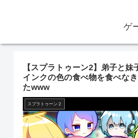
ゲ
【スプラトゥーン2】弟子と
インクの色の食べ物を食べな
たwww
スプラトゥーン２