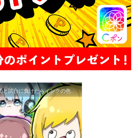
【スプラトゥーン2】弟子と妹子とぷりっつ軍団と試合に負けたらインクの色の食べ物を食べなきゃいけない実写罰ゲーム企画してみたwww