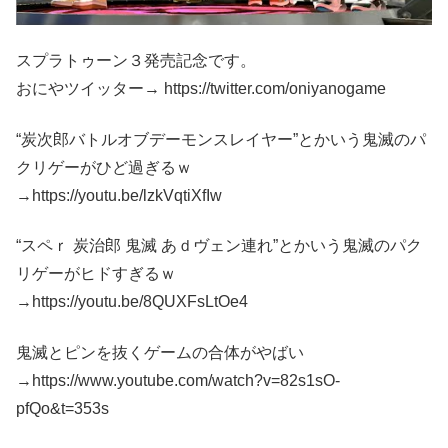
スプラトゥーン３発売記念です。
おにやツイッター→ https://twitter.com/oniyanogame
“炭次郎バトルオブデーモンスレイヤー”とかいう鬼滅のパ
クリゲーがひど過ぎるｗ
→https://youtu.be/lzkVqtiXfIw
“スペｒ 炭治郎 鬼滅 あｄヴェン連れ”とかいう鬼滅のパク
リゲーがヒドすぎるｗ
→https://youtu.be/8QUXFsLtOe4
鬼滅とピンを抜くゲームの合体がやばい
→https://www.youtube.com/watch?v=82s1sO-
pfQo&t=353s