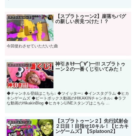
【スプラトゥーン2】崖落ちバグ
スプラトゥーン２
の新しい所見つけた！？
今回使わさせていただいた曲
神引きｷﾀ━(ﾟ∀ﾟ)━!!! スプラトゥ
スプラトゥーン２
ーン２の一番くじ引いてみた！
◆チャンネル登録はこちら↓ ◆ツイッター↓ ◆インスタグラム ◆ヒカ
キンゲームズ ◆ビートボックス動画のHIKAKINチャンネル↓ ◆ラフ
な動画のHikakinBlog ◆ヒカキンLINEスタンプはこちら ...
【スプラトゥーン２】先行試射会
スプラトゥーン２
２日目！目指せ10キル！【ヒカキ
ンゲームズ】【Splatoon2】