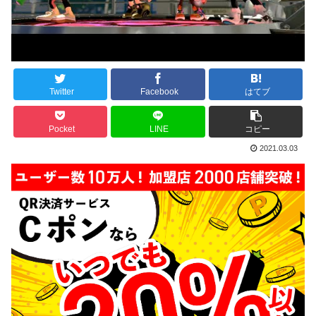
Twitter
Facebook
はてブ
Pocket
LINE
コピー
2021.03.03