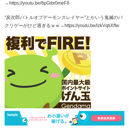
→https://youtu.be/8pGibr0meF8
“炭次郎バトルオブデーモンスレイヤー”とかいう鬼滅のパ
クリゲーがひど過ぎるｗｗ→https://youtu.be/lzkVqtiXfIw