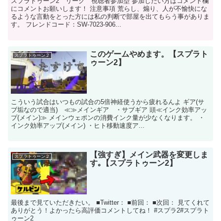
スプラトゥーン2 リーグ 視聴者参加型 参加したい方はコメント欄
にコメントお願いします！ 注意事項 荒らし、煽り、人が不愉快にな
るような言動をとった方には私の判断で部屋を出てもらう事がありま
す。 フレンドコード：SW-7023-906...
このゲームやめます。【スプラト
スプラトゥーン２
ゥーン2】
こういう試合はいつもの試合の5倍神経使うから疲れるんよ ギア(サ
ブ垢なので適当) ≪≫メインギア ・サブギア 頭≪インク効率アッ
プ(メイン)≫ メインウェポンの消費インク量が少なくなります。 ・
インク効率アップ(メイン) ・ヒト移動速度ア...
【強すぎ】メイン武器を変更しま
スプラトゥーン２
す｡【スプラトゥーン2】
最後まで見ていただきたい。 ■Twitter： ■前回： ■次回： 見てくれて
ありがとう！よかったら高評価コメントしてね！ #スプラ2#スプラト
ゥーン2