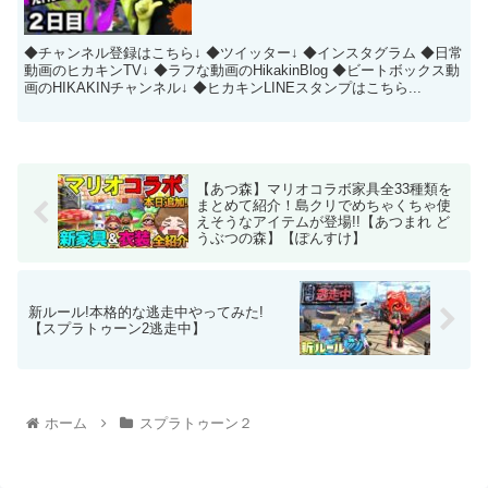
◆チャンネル登録はこちら↓ ◆ツイッター↓ ◆インスタグラム ◆日常
動画のヒカキンTV↓ ◆ラフな動画のHikakinBlog ◆ビートボックス動
画のHIKAKINチャンネル↓ ◆ヒカキンLINEスタンプはこちら...
【あつ森】マリオコラボ家具全33種類を
まとめて紹介！島クリでめちゃくちゃ使
えそうなアイテムが登場!!【あつまれ ど
うぶつの森】【ぽんすけ】
新ルール!本格的な逃走中やってみた!
【スプラトゥーン2逃走中】
ホーム
スプラトゥーン２