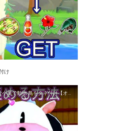
付け
【牧場物語 オリーブ】酪農を極める方法 大きな小屋で動物 鳥をタネ付け【オリーブタウンと希望の大地】