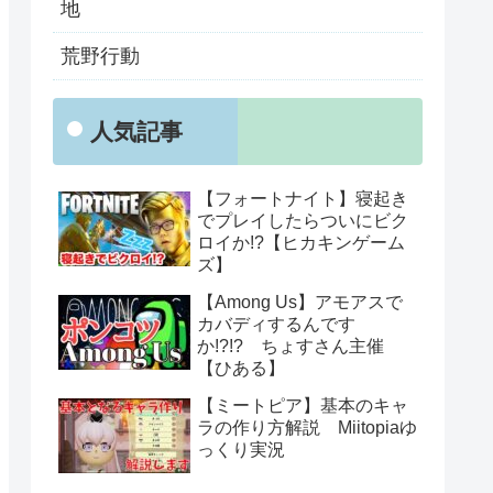
地
荒野行動
人気記事
【フォートナイト】寝起き
でプレイしたらついにビク
ロイか!?【ヒカキンゲーム
ズ】
【Among Us】アモアスで
カバディするんです
か!?!? ちょすさん主催
【ひある】
【ミートピア】基本のキャ
ラの作り方解説 Miitopiaゆ
っくり実況