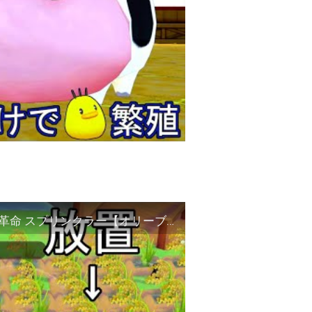
【牧場物語 オリーブ】放置で所持金2.2倍 稲作革命 スプリンクラー【オリーブタウンと希望の大地】