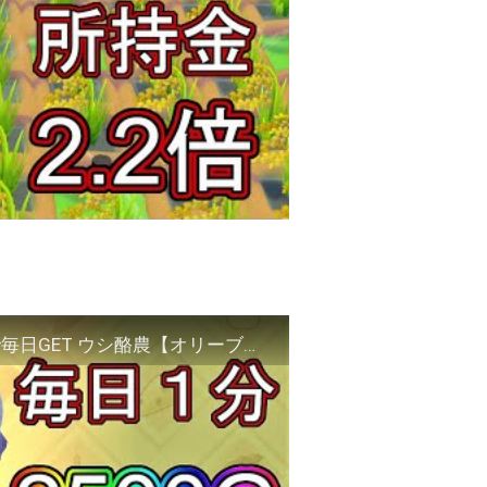
【牧場物語 オリーブ】1分で2500G 金を確定で毎日GET ウシ酪農【オリーブタウンと希望の大地】