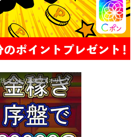
【牧場物語 オリーブ】序盤で金を20000稼ぐ方法 ニワトリ最強説【オリーブタウンと希望の大地】