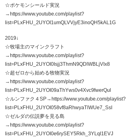
☆ポケモンシールド実況
→https://www.youtube.com/playlist?
list=PLxFHU_2UYOI1umQLVVjyE3inoQH5kAL1G
2019↓
☆牧場主のマインクラフト
→https://www.youtube.com/playlist?
list=PLxFHU_2UYOI0Isjj3ThmN9QDlWBLjVIx8
☆超ゼロから始める牧物実況
→https://www.youtube.com/playlist?
list=PLxFHU_2UYOI09aThYws0v4Xvc9fwerQul
☆ルンファク４SP→https://www.youtube.com/playlist?
list=PLxFHU_2UYOI058vf8aRhwyaTlWUe7_SsI
☆ゼルダの伝説夢を見る島
→https://www.youtube.com/playlist?
list=PLxFHU_2UYOI0e6rySEY5Rkh_3YLqI1EVJ