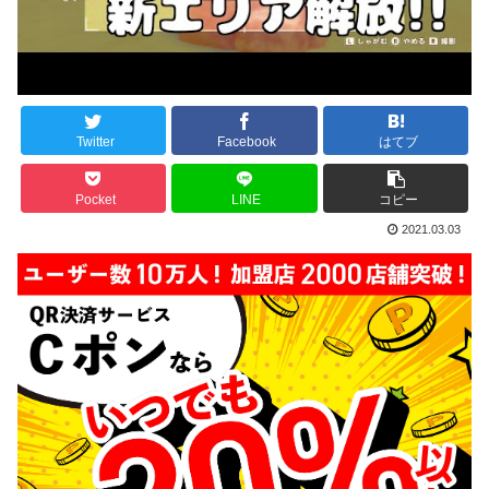
Twitter
Facebook
はてブ
Pocket
LINE
コピー
2021.03.03