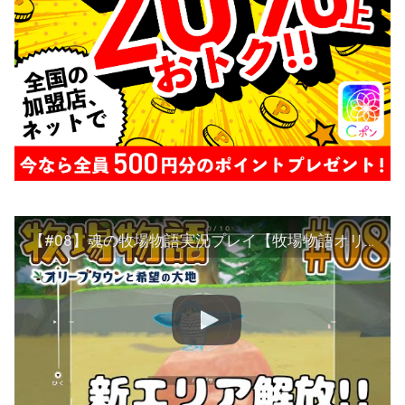
【#08】魂の牧場物語実況プレイ【牧場物語オリーブタウンと希望の大地】