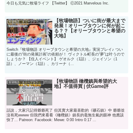
今日も元気に牧場ライフ 【Twitter】 Ⓒ2021 Marvelous Inc.
【牧場物語】ついに街が最大まで
牧場物語 オリーブタウンと希望の大地
発展！オリーブタウンに何が起こ
る？？【オリーブタウンと希望の
大地】
Switch『牧場物語 オリーブタウンと希望の大地』実況プレイ♪ つい
に最後の“街の発展計画”の依頼が！ ヴィクトル町長の“夢”は叶うので
しょうか？ 【住人イベント】 ゲオルク（1話）、ジェイソン（1
話）、ノーマン（1話）、カリーナ（...
【牧場物語 橄欖鎮與希望的大
牧場物語 オリーブタウンと希望の大地
地】不值得買 | 伏Game評
話說，大家只記得爺爺死了 但其實大家最喜歡的《礦石鎮》中 爺爺並
沒有死wwww 但我們來看看《橄欖鎮》鎮長的毫無生氣的眼神 他應該
快了... Patreon: Facebook: Mewe: 0:00 Intro 0:17 ...