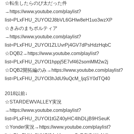
☆転生したらのび太だった件
→https://www.youtube.com/playlist?
list=PLxFHU_2UYOI2J8bVL6GHIw8eH1uo3wzXP
☆きみのまちポルティア
→https://www.youtube.com/playlist?
list=PLxFHU_2UYOI1ZLUvrPj4GV7dPsHdzHqbC
☆DQB2→https://www.youtube.com/playlist?
list=PLxFHU_2UYOI1hppj5E7vf462somMM2w2j
☆DQB2開拓編のみ→https://www.youtube.com/playlist?
list=PLxFHU_2UYOI3hJdU9uQcM_ljqSY0dTQ40
2018以前↓
☆STARDEWVALLEY実況
→https://www.youtube.com/playlist?
list=PLxFHU_2UYOI1tGZ40yHC4IhDLjB9HSeuK
☆Yonder実況→https://www.youtube.com/playlist?