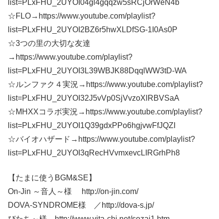
list=PLxFHU_2UYOI04gl4gqqzw5sRCjOrWeN4b
☆FLO→https://www.youtube.com/playlist?
list=PLxFHU_2UYOI2BZ6r5hwXLDfSG-1I0As0P
☆3つの里の大切な友達
→https://www.youtube.com/playlist?
list=PLxFHU_2UYOI3L39WBJK88DqqlWW3tD-WA
☆ルンファク４実況→https://www.youtube.com/playlist?
list=PLxFHU_2UYOI32J5vVp0SjVvzoXlRBVSaA
☆MHXXコラボ実況→https://www.youtube.com/playlist?
list=PLxFHU_2UYOI1Q39gdxPPo6hgjvwFfJQZI
☆バイオハザード→https://www.youtube.com/playlist?
list=PLxFHU_2UYOI3qRecHVvmxevcLIRGrhPh8
【たまに使うBGM&SE】
On-Jin ～音人～様 http://on-jin.com/
DOVA-SYNDROME様 ／http://dova-s.jp/
びたち～様 http://www.vita-chi.net/sozai1.htm