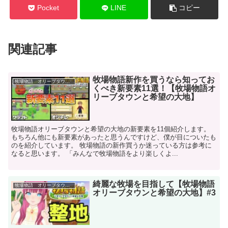
Pocket
LINE
コピー
関連記事
牧場物語新作を買うなら知ってお
牧場物語 オリーブタウンと希望の大地
くべき新要素11選！【牧場物語オ
リーブタウンと希望の大地】
牧場物語オリーブタウンと希望の大地の新要素を11個紹介します。
もちろん他にも新要素があったと思うんですけど、僕が目についたも
のを紹介しています。 牧場物語の新作買うか迷っている方は参考に
なると思います。 「みんなで牧場物語をより楽しくよ...
綺麗な牧場を目指して【牧場物語
牧場物語 オリーブタウンと希望の大地
オリーブタウンと希望の大地】#3