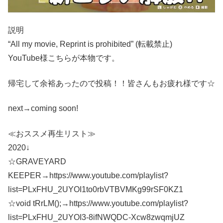
説明
“All my movie, Reprint is prohibited” (転載禁止)
YouTube様こちらが本物です。
帰宅して余裕あったので投稿！！皆さんもお疲れ様です☆
next→coming soon!
≪おススメ再生リスト≫
2020↓
☆GRAVEYARD
KEEPER→https://www.youtube.com/playlist?
list=PLxFHU_2UYOI1to0rbVTBVMKg99rSF0KZ1
☆void tRrLM();→https://www.youtube.com/playlist?
list=PLxFHU_2UYOI3-8ifNWQDC-Xcw8zwqmjUZ