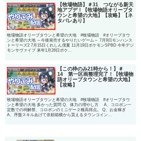
【牧場物語】＃31 つながる新天
牧場物語 オリーブタウンと希望の大地
地アプデ！【牧場物語オリーブタ
ウンと希望の大地】【攻略】【ネ
タバレあり】
牧場物語オリーブタウンと希望の大地 #牧場物語 #オリーブタウ
ンと希望の大地 ～今後発売するやりたいゲーム～ 7月9日モンハンス
トーリーズ2 7月15日くれしん僕夏 11月19日ポケモンSPBD 今年デジ
モンサヴァイブ 来年1月28日ポケ...
【この枠のみ21時から！】＃
牧場物語 オリーブタウンと希望の大地
14 第一区画整理完了！【牧場物
語オリーブタウンと希望の大地】
【攻略】
牧場物語オリーブタウンと希望の大地 #牧場物語 #オリーブタウ
ンと希望の大地 多かった質問 Q、体力の増やし方 A、コロポン一
定数での祠解禁、コロポンのミニゲー２種高得点。 Q、お金稼ぎ
A、序盤スキルあげて依頼箱横から貰えるタウンコイン...