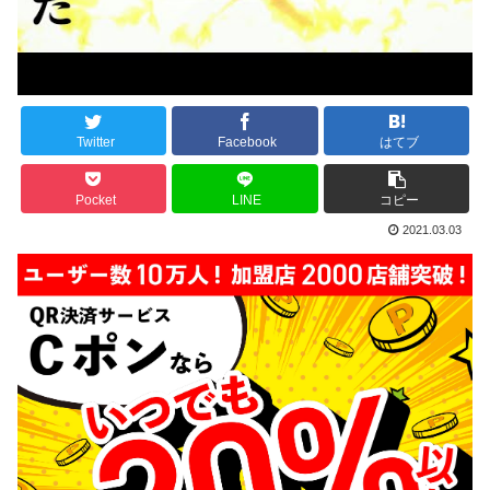
Twitter
Facebook
はてブ
Pocket
LINE
コピー
2021.03.03