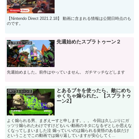
【Nintendo Direct 2021.2.18】 動画に含まれる情報は公開日時点のも
のです。
先週始めたスプラトゥーン２
スプラトゥーン２
先週始めました。前作はやっていません。 ガチマッチなどします
とあるブキを使ったら、敵にめち
スプラトゥーン２
ゃくちゃ煽られた。【スプラトゥ
ーン2】
よく煽られる男、まぎえーすと申します。。。 今回は久しぶりにガ
ッツリ煽られたわけですけどもいい動画のネタになるぞとしか思えな
くなってしまいました泣 煽っていいのは煽られる覚悟のある奴だけ
ということでこの動画では煽り返していますが安心してく...