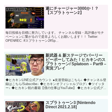
遂にチャージャー3000か！？
スプラトゥーン２
【スプラトゥーン2】
毎日投稿を目標に努力しています。 チャンネル登録・高評価がモチ
ベーションに繋がるので是非よろしくお願いします！！ Twitter:
OPENREC: #スプラトゥーン2​​​​​​​​​​​​​​​​​​​​​​​​​​​​#Sp...
新武器 & 新ステージでパーリー
スプラトゥーン２
ピーポーしてみた！ヒカキンのス
プラトゥーン/ Splatoon – Part9 –
実況プレイ
◆ヒカキンLINE公式アカウント ●友達登録はこちら↓ ◆チャンネル登
録はこちら/Subscribe↓ ◆ヒカキンオフィシャルブログ↓ ◆ツイッタ
ー↓ ◆ヒカキン初の書籍【僕の仕事はYouTube】 ◆ヒカキン公式グ...
スプラトゥーン3 [Nintendo
スプラトゥーン２
Direct 2021.2.18]