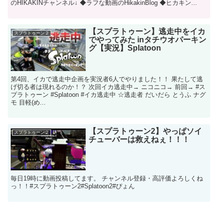
のHIKAKINチャンネル↓ ◆ラフな動画のHikakinBlog ◆ヒカキン...
【スプラトゥーン】逃走中をイカ
スプラトゥーン２
でやってみた inタチウオパーキン
グ【実況】Splatoon
第4回、イカで逃走中企画を実況者6人でやりました！！ 果たして逃
げ切る者は現れるのか！？ 次回イカ逃走中→ ニコニコ→ 前回→ #ス
プラトゥーン #Splatoon #イカ逃走中 ☆逃走者 だいだら とうふ ナグ
モ 目軽(め...
【スプラトゥーン2】やっぱソイ
スプラトゥーン２
チューバーは救えねぇ！！！
毎日19時に動画投稿してます。 チャンネル登録・高評価よろしくね
っ！！ ​​ #スプラトゥーン2​​​​​​​​​​​​#Splatoon2​​​​​​​​​​​​#ぴょん​​