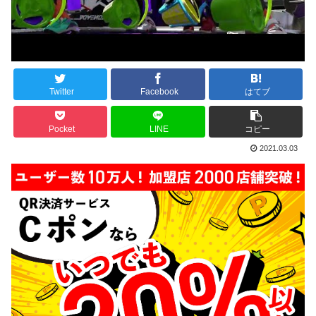
Twitter
Facebook
はてブ
Pocket
LINE
コピー
2021.03.03