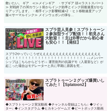
救いたい。 ギア ≪≫メインギア ・サブギア 頭≪ラストスパート
≫ 対戦終了の30カウント前からインク効率とインク回復速度がかな
りアップします。 ・相手インク影響軽減×2 ・ヒト移動速度アップ
服≪サーマルインク≫ メインウェポンの弾を...
スプラ芸人見参！スプラトゥーン
スプラトゥーン２
２参加型ライブ配信！！初見さん
大歓迎！！主はB帯だから初心者
も安心！！【発狂】
スプラ2やっていこうぜえええええええええええええええええええ
え！！！！！！！！！！！！！！！！！！！！！！！！ ↓↓メンバー
シップはこちらからどうぞ↓↓ 運営批判の抗議デモ（入退室など）が
起こった場合はモデレーターと共に早期に原因を究...
スプラトゥーン２グッズ爆買いし
スプラトゥーン２
てみた！【Splatoon2】
◆スプラトゥーン２実況動画 ◆チャンネル登録はこちら↓ ◆ツイッ
ター↓ ◆インスタグラム ◆ヒカキンゲームズ ◆ビートボックス動画