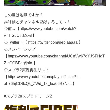
この世は地獄ですか？
高評価とチャンネル登録よろしくぅ！
◇前→【https://www.youtube.com/watch?
v=TlGJC8dZcwI】
◇Twitter→【 https://twitter.com/nepiaaaaa 】
◇メンバーシップ
【https://www.youtube.com/channel/UCnVw67dYJSFHgT
ZizGCBFgg/join 】
◇スプラ2実況再生リスト
【https://www.youtube.com/playlist?list=PL-
ah76hjCDtIcQk_ZWd_1k_Iua66B7NsL 】
#スプラ2#スプラトゥーン2