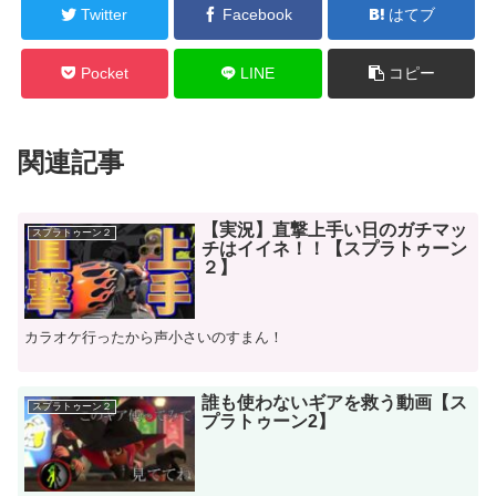
Twitter
Facebook
はてブ
Pocket
LINE
コピー
関連記事
【実況】直撃上手い日のガチマッ
スプラトゥーン２
チはイイネ！！【スプラトゥーン
２】
カラオケ行ったから声小さいのすまん！
誰も使わないギアを救う動画【ス
スプラトゥーン２
プラトゥーン2】