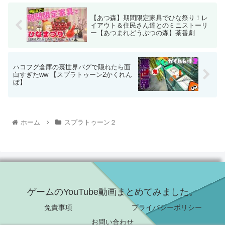
【あつ森】期間限定家具でひな祭り！レ
イアウト＆住民さん達とのミニストーリ
ー【あつまれどうぶつの森】茶番劇
ハコフグ倉庫の裏世界バグで隠れたら面
白すぎたww 【スプラトゥーン2かくれん
ぼ】
ホーム
スプラトゥーン２
ゲームのYouTube動画まとめてみました。
免責事項
プライバシーポリシー
お問い合わせ